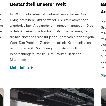
Bestandteil unserer Welt
tä
Ar
e
Im Wohnmobil leben. Von überall aus arbeiten. Co-
ld
Living betreiben. Und so weiter. Die Welt kommt den
Ind
ren
wanderlustigen Arbeitnehmern langsam entgegen. Dies
Gru
de
ist letztlich eine gute Nachricht für Unternehmen, denn
Mit
o
digitale Nomaden sind für jedes Team von einzigartigem
tät
Wert. Das Problem: Zusammenarbeit, Kommunikation
die
und Einsamkeit. Die Lösung: perfekte virtuelle
das
s.
Besprechungsräume im Büro. Räume, in denen
Auf
Mitarbeiter
gee
gen
Mehr Infos
Me