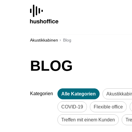
SKIP
TO
CONTENT
Akustikkabinen
Blog
BLOG
Kategorien
Alle Kategorien
Akustikkabi
COVID-19
Flexible office
Treffen mit einem Kunden
Tr