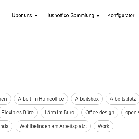
Über uns
Hushoffice-Sammlung
Konfigurator
Rozwiń
menu
nen
Arbeit im Homeoffice
Arbeitsbox
Arbeitsplatz
Flexibles Büro
Lärm im Büro
Office design
open 
ends
Wohlbefinden am Arbeitsplatzt
Work