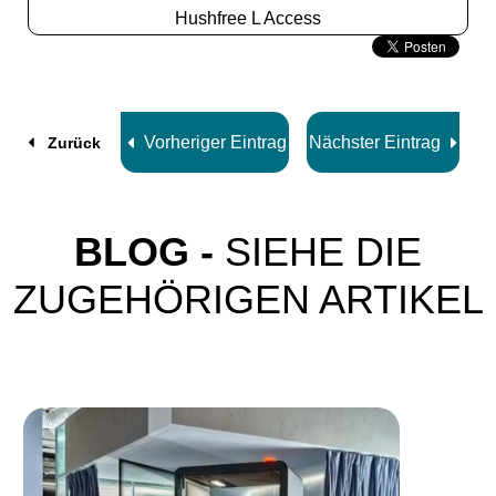
Hushfree L Access
Slide
2
z
8
Vorheriger Eintrag
Nächster Eintrag
Zurück
BLOG -
SIEHE DIE
ZUGEHÖRIGEN ARTIKEL