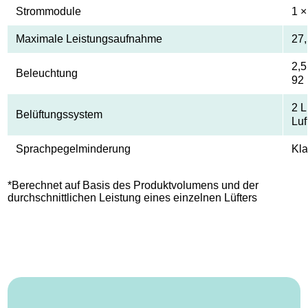
Strommodule
1 ×
Maximale Leistungsaufnahme
27
2,5
Beleuchtung
92
2 L
Belüftungssystem
Luf
Sprachpegelminderung
Kl
*Berechnet auf Basis des Produktvolumens und der
durchschnittlichen Leistung eines einzelnen Lüfters