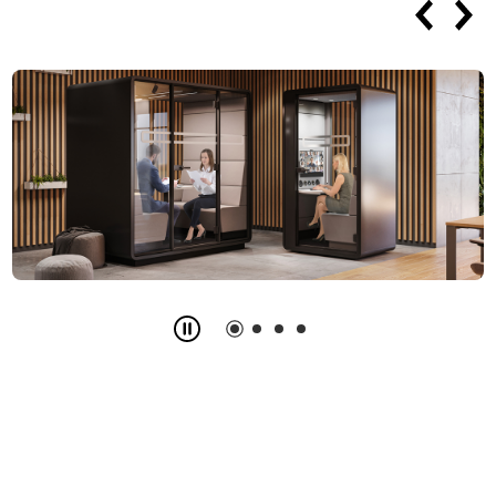
Slide
2
z
4