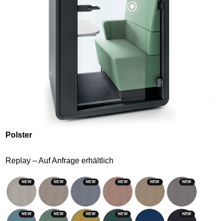
Polster
Replay – Auf Anfrage erhältlich
NEW
NEW
NEW
NEW
NEW
NEW
NEW
NEW
NEW
NEW
NEW