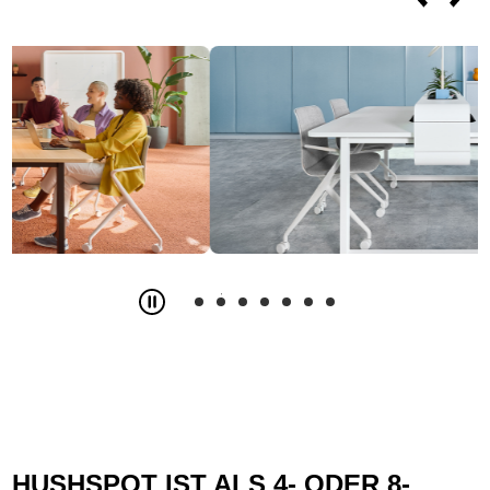
Slide
2
z
7
HUSHSPOT IST ALS 4- ODER 8-