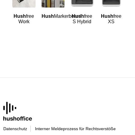
Hush
free
Hush
Markerboard
Hush
free
Hush
free
H
Work
S Hybrid
XS
Datenschutz
Interner Meldeprozess für Rechtsverstöße