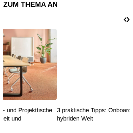
ZUM THEMA AN
3 praktische Tipps: Onboarding in einer
3
hybriden Welt