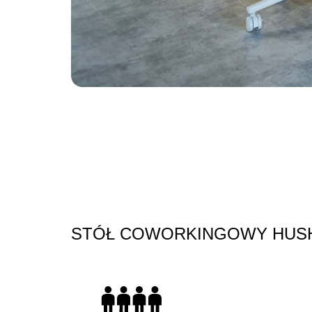
Slide
3
z
7
STÓŁ COWORKINGOWY HU