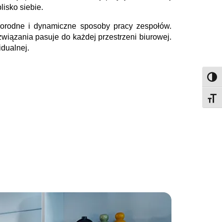
isko siebie.
żnorodne i dynamiczne sposoby pracy zespołów.
związania pasuje do każdej przestrzeni biurowej.
idualnej.
Przeł
Przeł