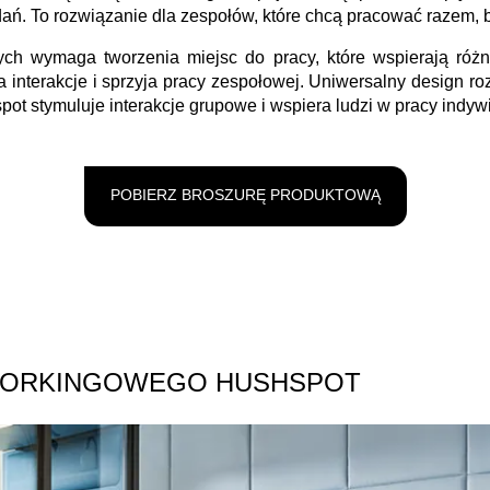
. To rozwiązanie dla zespołów, które chcą pracować razem, bl
wych wymaga tworzenia miejsc do pracy, które wspierają ró
a interakcje i sprzyja pracy zespołowej. Uniwersalny design ro
ot stymuluje interakcje grupowe i wspiera ludzi w pracy indyw
POBIERZ BROSZURĘ PRODUKTOWĄ
ORKINGOWEGO HUSHSPOT