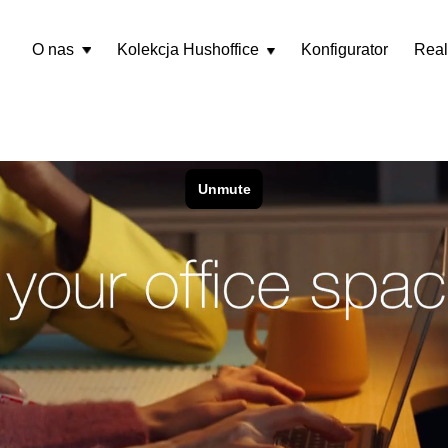
O nas
Kolekcja Hushoffice
Konfigurator
Real
Rozwiń
menu