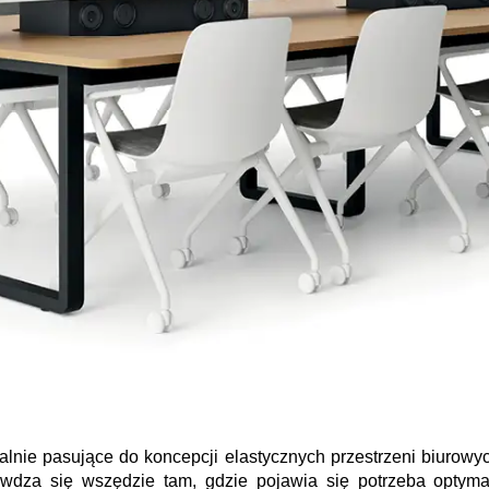
alnie pasujące do koncepcji elastycznych przestrzeni biurow
dza się wszędzie tam, gdzie pojawia się potrzeba optymali