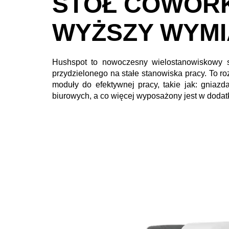
STÓŁ COWORK
WYŻSZY WYM
Hushspot to nowoczesny wielostanowiskowy s
przydzielonego na stałe stanowiska pracy. To r
moduły do efektywnej pracy, takie jak: gniaz
biurowych, a co więcej wyposażony jest w doda