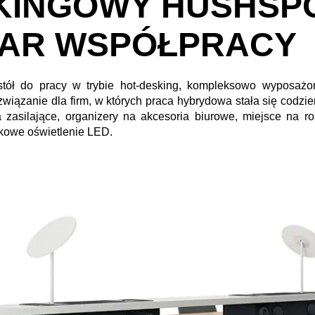
INGOWY HUSHSPO
IAR WSPÓŁPRACY
tół do pracy w trybie hot-desking, kompleksowo wyposażo
ozwiązanie dla firm, w których praca hybrydowa stała się codz
da zasilające, organizery na akcesoria biurowe, miejsce na 
tkowe oświetlenie LED.