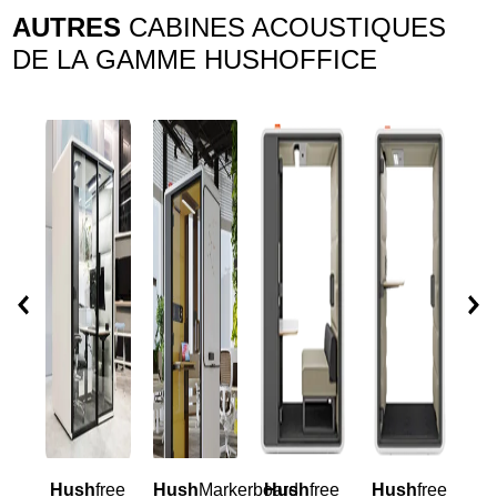
AUTRES
CABINES ACOUSTIQUES
DE LA GAMME HUSHOFFICE
Hush
free
Hush
Markerboard
Hush
free
Hush
free
H