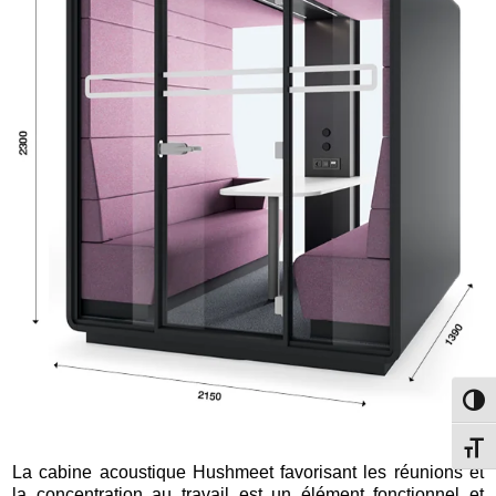
Passe
Change
La cabine acoustique Hushmeet favorisant les réunions et
la concentration au travail est un élément fonctionnel et