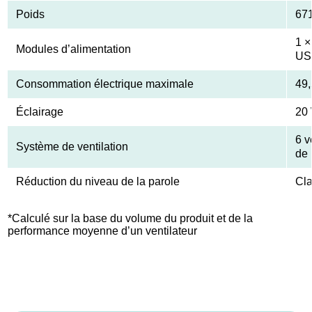
Poids
67
1 ×
Modules d’alimentation
US
Consommation électrique maximale
49
Éclairage
20 
6 v
Système de ventilation
de 
Réduction du niveau de la parole
Cl
*Calculé sur la base du volume du produit et de la
performance moyenne d’un ventilateur