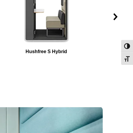
Passe
Hushfree S Hybrid
Change