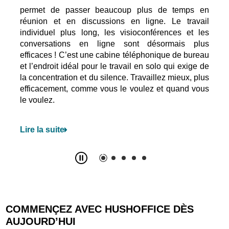
s en
permet à 4 personnes de se réunir dans des
se 
vail
conditions acoustiques confortables. Les réunions
mobi
t les
formelles et moins formelles, le travail créatif ou les
for
plus
visioconférences
en groupes plus importants sont
pou
ureau
plus efficaces maintenant. C’est l’espace idéal pour
l’ad
ge de
le travail d’équipe et les réunions plus formelles où
cont
 plus
le silence et la confidentialite des conversations
util
 vous
sont nécessaires.
espa
souh
Lire la suite
Lire
Slide
2
z
5
COMMENÇEZ AVEC HUSHOFFICE DÈS
AUJOURD’HUI