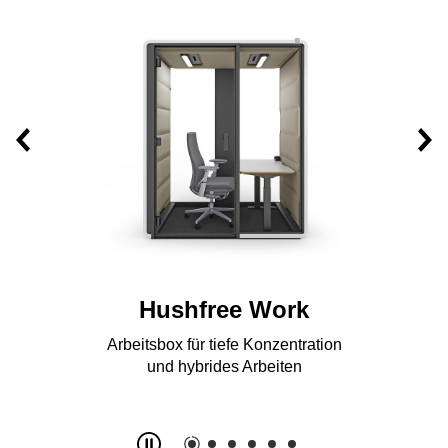
Hushfree Work
for deep focus and hybrid work