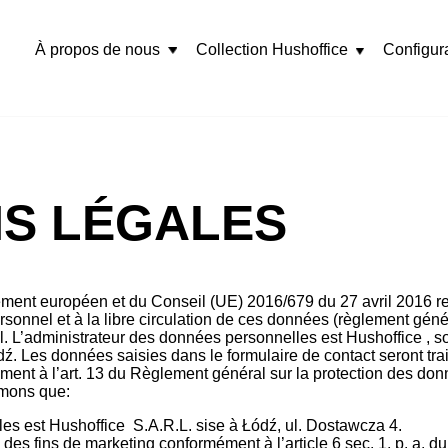
À propos de nous
Collection Hushoffice
Configur
Rozwiń
menu
NS LÉGALES
rlement européen et du Conseil (UE) 2016/679 du 27 avril 2016 re
rsonnel et à la libre circulation de ces données (règlement géné
 L’administrateur des données personnelles est Hushoffice , soc
ź. Les données saisies dans le formulaire de contact seront tra
ent à l’art. 13 du Règlement général sur la protection des don
rmons que:
es est Hushoffice S.A.R.L. sise à Łódź, ul. Dostawcza 4.
des fins de marketing conformément à l’article 6 sec. 1, p. a. d