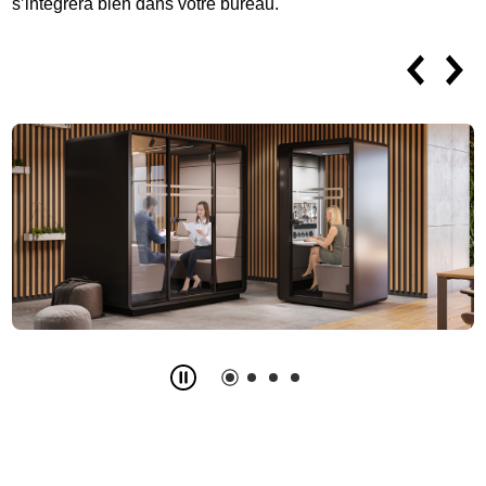
s’intégrera bien dans votre bureau.
Slide
2
z
4