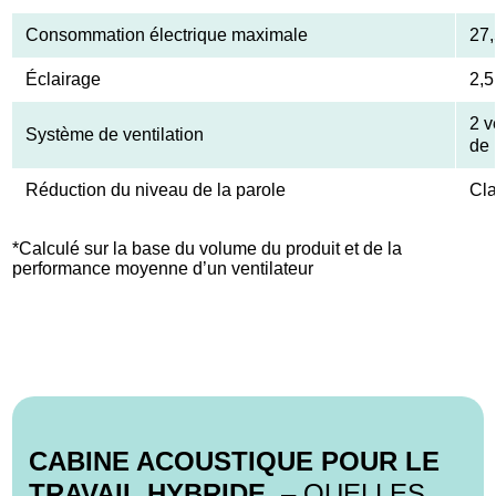
Consommation électrique maximale
27
Éclairage
2,5
2 v
Système de ventilation
de 
Réduction du niveau de la parole
Cl
*Calculé sur la base du volume du produit et de la
performance moyenne d’un ventilateur
CABINE ACOUSTIQUE POUR LE
TRAVAIL HYBRIDE
– QUELLES