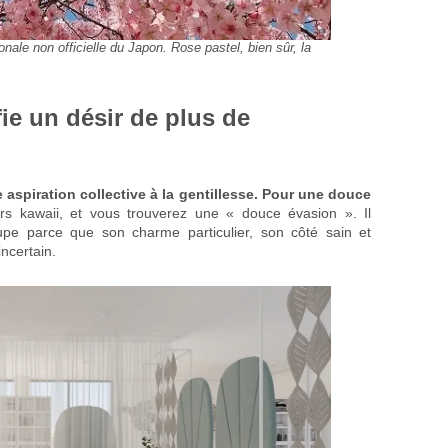
ionale non officielle du Japon. Rose pastel, bien sûr, la
fie un désir de plus de
 aspiration collective à la gentillesse. Pour une douce
urs kawaii, et vous trouverez une « douce évasion ». Il
upe parce que son charme particulier, son côté sain et
ncertain.