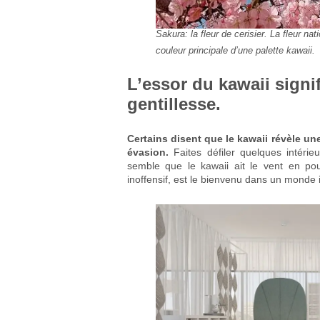
Sakura: la fleur de cerisier. La fleur nat
couleur principale d’une palette kawaii.
L’essor du kawaii signi
gentillesse.
Certains disent que le kawaii révèle une
évasion.
Faites défiler quelques intérie
semble que le kawaii ait le vent en po
inoffensif, est le bienvenu dans un monde i