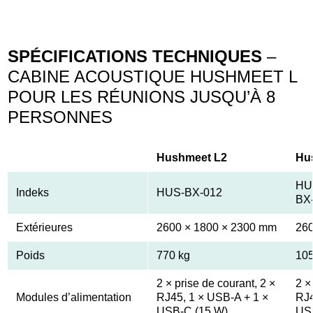
SPÉCIFICATIONS TECHNIQUES
–
CABINE ACOUSTIQUE HUSHMEET L
POUR LES RÉUNIONS JUSQU’À 8
PERSONNES
Hushmeet L2
Hu
HU
Indeks
HUS-BX-012
BX
Extérieures
2600 × 1800 × 2300 mm
260
Poids
770 kg
105
2 × prise de courant, 2 ×
2 ×
Modules d’alimentation
RJ45, 1 × USB-A + 1 ×
RJ4
USB-C (15 W)
US