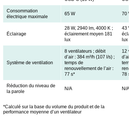
Consommation
65 W
70
électrique maximale
28 W, 2940 lm, 4000 K ;
43 
Éclairage
éclairement moyen 181
écl
lux
lux
8 ventilateurs ; débit
12 
d’air : 384 m³/h (107 l/s) ;
d’a
Système de ventilation
temps de
tem
renouvellement de l’air :
ren
77 s*
78 
Réduction du niveau de
N/A
N/
la parole
*Calculé sur la base du volume du produit et de la
performance moyenne d’un ventilateur