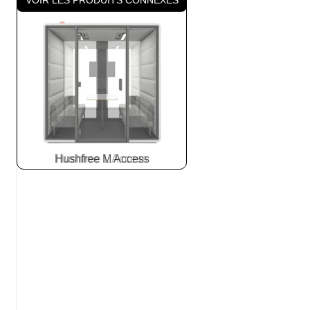
Hushfree L Access
Slide
2
z
8