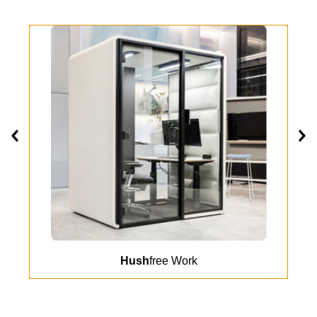
Hush
free Work
Slide
1
z