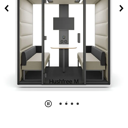
Hushfree M
Slide
2
z