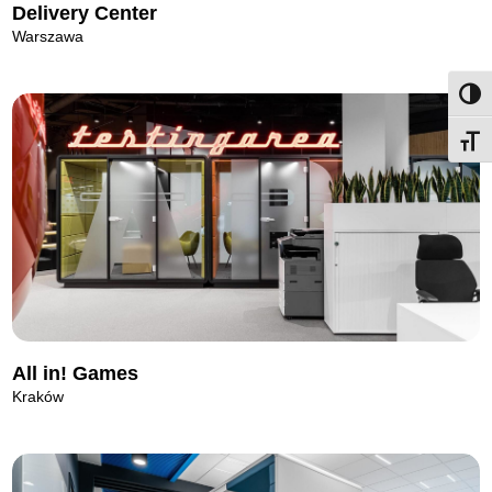
Delivery Center
Warszawa
Przeł
Przeł
All in! Games
Kraków