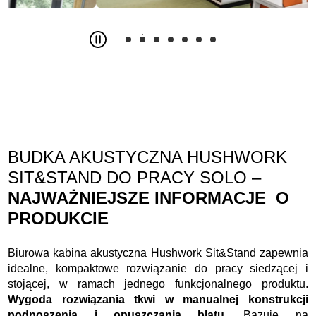
Slide
2
z
7
BUDKA AKUSTYCZNA HUSHWORK
SIT&STAND DO PRACY SOLO –
NAJWAŻNIEJSZE INFORMACJE O
PRODUKCIE
Biurowa kabina akustyczna Hushwork Sit&Stand zapewnia
idealne, kompaktowe rozwiązanie do pracy siedzącej i
stojącej, w ramach jednego funkcjonalnego produktu.
Wygoda rozwiązania tkwi w manualnej konstrukcji
podnoszenia i opuszczania blatu.
Bazuje na