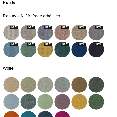
Polster
Replay – Auf Anfrage erhältlich
NEW
NEW
NEW
NEW
NEW
NEW
NEW
NEW
NEW
NEW
NEW
NEW
Wolle