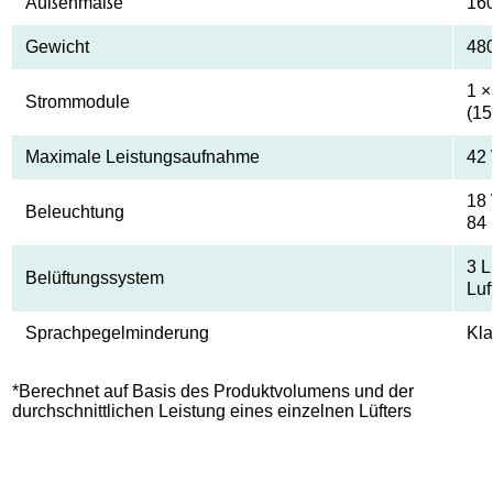
Außenmaße
16
Gewicht
48
1 ×
Strommodule
(15
Maximale Leistungsaufnahme
42
18 
Beleuchtung
84
3 L
Belüftungssystem
Luf
Sprachpegelminderung
Kl
*Berechnet auf Basis des Produktvolumens und der
durchschnittlichen Leistung eines einzelnen Lüfters