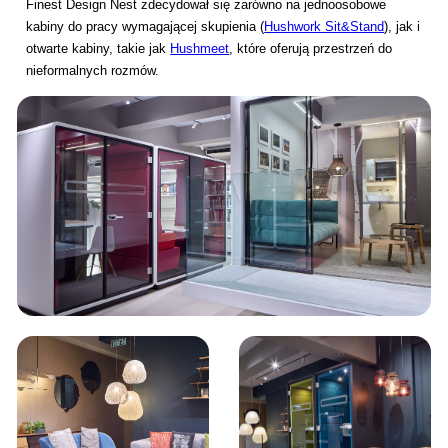
Finest Design Nest zdecydował się zarówno na jednoosobowe
kabiny do pracy wymagającej skupienia (
Hushwork Sit&Stand
), jak i
otwarte kabiny, takie jak
Hushmeet
, które oferują przestrzeń do
nieformalnych rozmów.