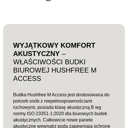
Slide
2
z
4
WYJĄTKOWY KOMFORT
AKUSTYCZNY
–
WŁAŚCIWOŚCI BUDKI
BIUROWEJ HUSHFREE M
ACCESS
Budka Hushfree M Access jest dostosowana do
potrzeb osób z niepełnosprawnościami
ruchowymi, posiada klasę akustyczną B wg
normy ISO 23351-1:2020 dla biurowych budek
akustycznych. Całkowicie nowe panele
akustyczne wewnątrz poda zapewniają ochronę