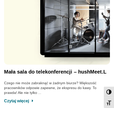
Mała sala do telekonferencji – hushMeet.L
Czego nie może zabraknąć w żadnym biurze? Większość
pracowników odpowie zapewne, że ekspresu do kawy. To
prawda! Ale nie tylko ...
Przeł
Czytaj więcej
Przeł