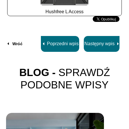
Hushfree L Access
Slide
2
z
8
Poprzedni wpis
Następny wpis
Wróć
BLOG -
SPRAWDŹ
PODOBNE WPISY