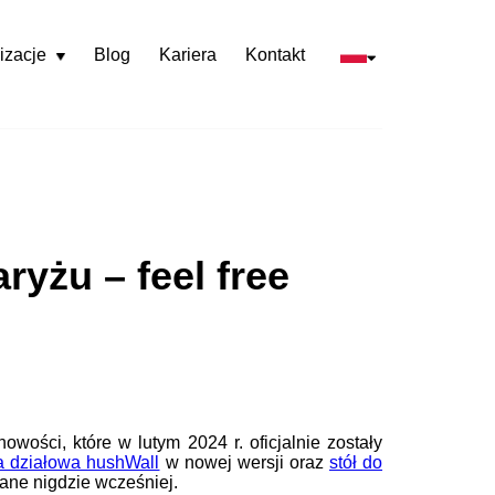
izacje
Blog
Kariera
Kontakt
Rozwiń
menu
yżu – feel free
nowości, które w lutym 2024 r. oficjalnie zostały
a działowa hushWall
w nowej wersji oraz
stół do
ane nigdzie wcześniej.