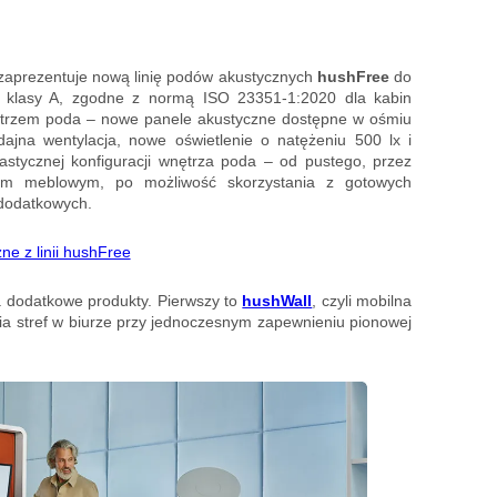
) zaprezentuje nową linię podów akustycznych
hushFree
do
gi klasy A, zgodne z normą ISO 23351-1:2020 dla kabin
ętrzem poda – nowe panele akustyczne dostępne w ośmiu
ajna wentylacja, nowe oświetlenie o natężeniu 500 lx i
astycznej konfiguracji wnętrza poda – od pustego, przez
em meblowym, po możliwość skorzystania z gotowych
 dodatkowych.
e z linii hushFree
 dodatkowe produkty. Pierwszy to
hushWall
, czyli mobilna
ia stref w biurze przy jednoczesnym zapewnieniu pionowej