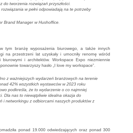
cz do tworzenia rozwiązań przyszłości.
 rozwiązania w pełni odpowiadają na te potrzeby
or Brand Manager w Hushoffice.
 w tym branżę wyposażenia biurowego, a także innych
gi na przestrzeni lat uzyskały i umocniły renomę wśród
i biurowymi i architektów. Workspace Expo niezmiennie
 ponownie towarzyszy hasło „I love my workspace”.
dno z ważniejszych wydarzeń branżowych na terenie
 ponad 42% wszystkich wystawców w 2023 roku
owo podkreśla, że to wydarzenie o co najmniej
. Dla nas to niewątpliwie idealna okazja do
 i networkingu z odbiorcami naszych produktów z
gromadziła ponad 19.000 odwiedzających oraz ponad 300