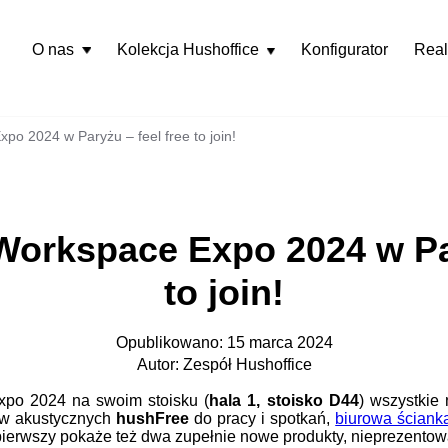
O nas
Kolekcja Hushoffice
Konfigurator
Real
Rozwiń
menu
po 2024 w Paryżu – feel free to join!
Workspace Expo 2024 w Par
to join!
Opublikowano: 15 marca 2024
Autor: Zespół Hushoffice
xpo 2024 na swoim stoisku (
hala 1, stoisko D44
) wszystkie 
dów akustycznych
hushFree
do pracy i spotkań,
biurowa ściank
 pierwszy pokaże też dwa zupełnie nowe produkty, nieprezentow