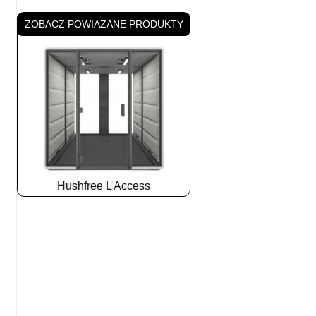
ZOBACZ POWIĄZANE PRODUKTY
Hushfree L Access
Slide
2
z
8