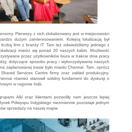
roomy. Pierwszy z nich zlokalizowany jest w miejscowości
bardzo dużym zainteresowaniem. Kolejną lokalizacją był
 liczbą firm z branży IT. Tam też odwiedziliśmy jednego z
okalizacji mieści się ponad 20 naszych kabin. Możliwość
rzystywane przez użytkowników biura w trakcie dnia pracy
edzy, dotyczące sposobu pracy i wykorzystywania naszych
ą na zaplanowanej trasie było miasto Chennai. Tam, oprócz
Shared Services Centre firmy oraz zakład produkcyjny.
ennai również stanowił solidny fundament do dyskusji o
owym w regionie Indii.
rupami A&I oraz klientami pozwoliły nam jeszcze lepiej
Rynek Półwyspu Indyjskiego niezmiennie pozostaje jednym
nków sprzedaży na naszej mapie.