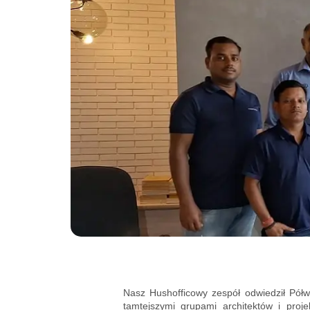
Nasz Hushofficowy zespół odwiedził Półwy
tamtejszymi grupami architektów i proj