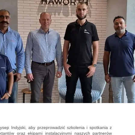
sep Indyjski, aby przeprowadzić szkolenia i spotkania z
ektantów oraz ekipami instalacyjnymi naszych partnerów