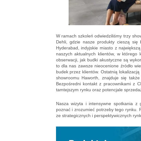
W ramach szkoleń odwiedziliśmy trzy show
Dehli, gdzie nasze produkty cieszą się 
Hyderabad, indyjskie miasto z największą
naszych aktualnych klientów, w którego l
obserwacji, jak budki akustyczne są wyko
to dla nas zawsze nieocenione źródło wi
budek przez klientów. Ostatnią lokalizacj
showroomu Haworth, znajduje się także 
Bezpośredni kontakt z pracownikami z Ch
tamtejszym rynku oraz potencjale sprzedaż
Nasza wizyta i intensywne spotkania z g
poznać i zrozumieć potrzeby tego rynku. 
ze strategicznych i perspektywicznych ry