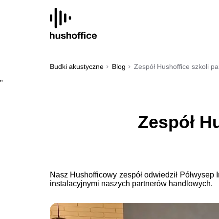
SKIP
TO
CONTENT
Budki akustyczne
Blog
Zespół Hushoffice szkoli p
"
Zespół Hu
Nasz Hushofficowy zespół odwiedził Półwysep Ind
instalacyjnymi naszych partnerów handlowych.