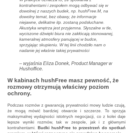
kontrahentami i zespołem mogą odbywać się w
dowolnej z naszych budek, np. hushFree.M, na
dowolny temat, bez obawy, że informacje
niejawne, delikatne itp. zostaną podsłuchane.
Akustyka wnętrza jest przyjemna. Słyszalne w tle,
wyciszone dźwięki biura nie zakłócają stonowanej,
kameralnej atmosfery panującej w budce,
sprzyjając skupieniu. W tej linii chodziło nam o
nadanie jej właśnie takiej prywatności
– wyjaśnia Eliza Donek, Product Manager w
Hushoffice.
W kabinach hushFree masz pewność, że
rozmowy otrzymują właściwy poziom
ochrony.
Podczas rozmów z gwarancją prywatności mowy ludzie czują,
że mogą mówić bardziej otwarcie i szczerze. To sprzyja
maksymalnej wydajności istotnych negocjacji, co z kolei daje
lepsze wyniki rozmów, tak w zespole, jak i z głównymi
kontrahentami.
Budki hushFree to przestrzeń do spotkań