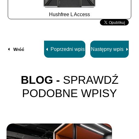
Hushfree L Access
Slide
2
z
8
Poprzedni wpis
Następny wpis
Wróć
BLOG -
SPRAWDŹ
PODOBNE WPISY