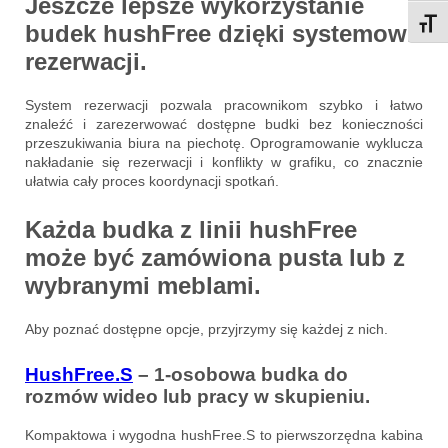
Jeszcze lepsze wykorzystanie
Przeł
budek hushFree dzięki systemowi
rezerwacji
.
System rezerwacji pozwala pracownikom szybko i łatwo
znaleźć i zarezerwować dostępne budki bez konieczności
przeszukiwania biura na piechotę. Oprogramowanie wyklucza
nakładanie się rezerwacji i konflikty w grafiku, co znacznie
ułatwia cały proces koordynacji spotkań.
Każda budka z linii hushFree
może być
zamówiona
pusta lub z
wybranymi meblami
.
Aby poznać dostępne opcje, przyjrzymy się każdej z nich.
HushFree.S
– 1-osobowa budka do
rozmów wideo lub pracy w skupieniu.
Kompaktowa i wygodna hushFree.S to pierwszorzędna kabina