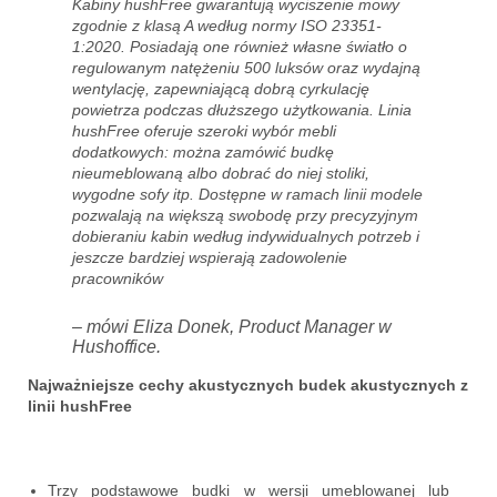
Kabiny hushFree gwarantują wyciszenie mowy
zgodnie z klasą A według normy ISO 23351-
1:2020. Posiadają one również własne światło o
regulowanym natężeniu 500 luksów oraz wydajną
wentylację, zapewniającą dobrą cyrkulację
powietrza podczas dłuższego użytkowania. Linia
hushFree oferuje szeroki wybór mebli
dodatkowych: można zamówić budkę
nieumeblowaną albo dobrać do niej stoliki,
wygodne sofy itp. Dostępne w ramach linii modele
pozwalają na większą swobodę przy precyzyjnym
dobieraniu kabin według indywidualnych potrzeb i
jeszcze bardziej wspierają zadowolenie
pracowników
– mówi Eliza Donek, Product Manager w
Hushoffice.
Najważniejsze cechy akustycznych budek akustycznych z
linii hushFree
Trzy podstawowe budki w wersji umeblowanej lub