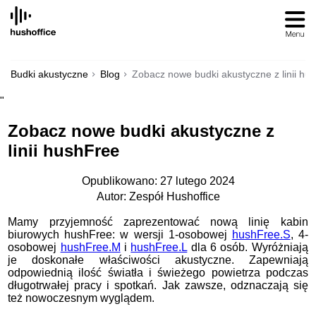
SKIP
TO
CONTENT
Budki akustyczne
Blog
Zobacz nowe budki akustyczne z linii hu
"
Zobacz nowe budki akustyczne z
linii hushFree
Opublikowano: 27 lutego 2024
Autor: Zespół Hushoffice
Mamy przyjemność zaprezentować nową linię kabin
biurowych hushFree: w wersji 1-osobowej
hushFree.S
, 4-
osobowej
hushFree.M
i
hushFree.L
dla 6 osób. Wyróżniają
je doskonałe właściwości akustyczne. Zapewniają
odpowiednią ilość światła i świeżego powietrza podczas
długotrwałej pracy i spotkań. Jak zawsze, odznaczają się
też nowoczesnym wyglądem.