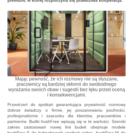
premium, w której rozpoczyna się prawdziwa kooperacja.
Mając pewność, że ich rozmowy nie są słyszane,
pracownicy są bardziej skłonni do swobodnego
wyrażania swoich obaw i sugestii bez lęku przed oceną
i konsekwencjami.
Przestrzeń do spotkań gwarantująca prywatność rozmowy
dobrze świadczy o firmie, jej poszanowaniu poufności,
profesjonalizmie i szacunku dla klientów, pracowników i
partnerów. Budki hushFree wpisują się w te wartości. Szeroki
zakres zastosowań nowej linii budek obejmuje modele
hushFree.S do hybrydowych spotkań wideo, hushFree.M do