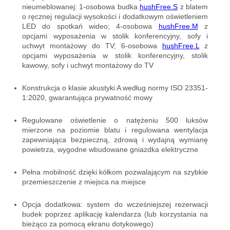
nieumeblowanej: 1-osobowa budka
hushFree.S
z blatem
o ręcznej regulacji wysokości i dodatkowym oświetleniem
LED do spotkań wideo; 4-osobowa
hushFree.M
z
opcjami wyposażenia w stolik konferencyjny, sofy i
uchwyt montażowy do TV; 6-osobowa
hushFree.L
z
opcjami wyposażenia w stolik konferencyjny, stolik
kawowy, sofy i uchwyt montażowy do TV
Konstrukcja o klasie akustyki A według normy ISO 23351-
1:2020, gwarantująca prywatność mowy
Regulowane oświetlenie o natężeniu 500 luksów
mierzone na poziomie blatu i regulowana wentylacja
zapewniająca bezpieczną, zdrową i wydajną wymianę
powietrza, wygodne wbudowane gniazdka elektryczne
Pełna mobilność dzięki kółkom pozwalającym na szybkie
przemieszczenie z miejsca na miejsce
Opcja dodatkowa: system do wcześniejszej rezerwacji
budek poprzez aplikację kalendarza (lub korzystania na
bieżąco za pomocą ekranu dotykowego)