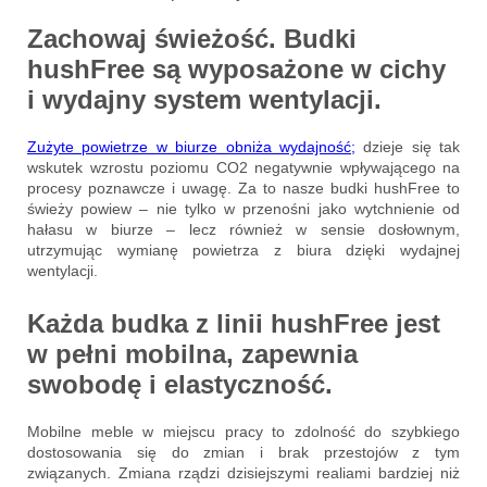
Zachowaj świeżość.
Budki
hushFree są wyposażone w cichy
i wydajny system wentylacji.
Zużyte powietrze w biurze obniża wydajność;
dzieje się tak
wskutek wzrostu poziomu CO2 negatywnie wpływającego na
procesy poznawcze i uwagę. Za to nasze budki hushFree to
świeży powiew – nie tylko w przenośni jako wytchnienie od
hałasu w biurze – lecz również w sensie dosłownym,
utrzymując wymianę powietrza z biura dzięki wydajnej
wentylacji.
Każda budka z linii hushFree jest
w pełni mobilna,
zapewnia
swobodę i elastyczność.
Mobilne meble w miejscu pracy to zdolność do szybkiego
dostosowania się do zmian i brak przestojów z tym
związanych. Zmiana rządzi dzisiejszymi realiami bardziej niż