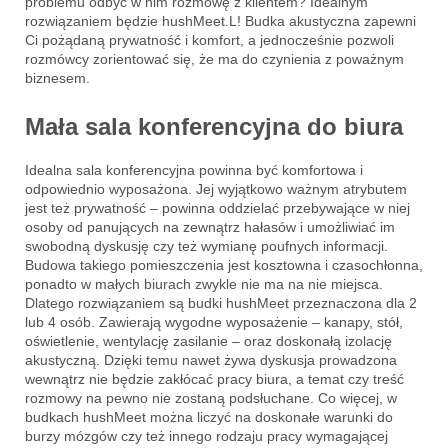
problemu odbyć w nim rozmowę z klientem? Idealnym
rozwiązaniem będzie hushMeet.L! Budka akustyczna zapewni
Ci pożądaną prywatność i komfort, a jednocześnie pozwoli
rozmówcy zorientować się, że ma do czynienia z poważnym
biznesem.
Mała sala konferencyjna do biura
Idealna sala konferencyjna powinna być komfortowa i
odpowiednio wyposażona. Jej wyjątkowo ważnym atrybutem
jest też prywatność – powinna oddzielać przebywające w niej
osoby od panujących na zewnątrz hałasów i umożliwiać im
swobodną dyskusję czy też wymianę poufnych informacji.
Budowa takiego pomieszczenia jest kosztowna i czasochłonna,
ponadto w małych biurach zwykle nie ma na nie miejsca.
Dlatego rozwiązaniem są budki hushMeet przeznaczona dla 2
lub 4 osób. Zawierają wygodne wyposażenie – kanapy, stół,
oświetlenie, wentylację zasilanie – oraz doskonałą izolację
akustyczną. Dzięki temu nawet żywa dyskusja prowadzona
wewnątrz nie będzie zakłócać pracy biura, a temat czy treść
rozmowy na pewno nie zostaną podsłuchane. Co więcej, w
budkach hushMeet można liczyć na doskonałe warunki do
burzy mózgów czy też innego rodzaju pracy wymagającej