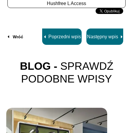
Hushfree L Access
Slide
2
z
8
Poprzedni wpis
Następny wpis
Wróć
BLOG -
SPRAWDŹ
PODOBNE WPISY