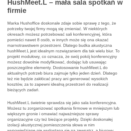
HushMeet.L – mała sala spotkań w
firmie
Marka Hushoffice doskonale zdaje sobie sprawę z tego, że
potrzeby twojej firmy mogą się zmieniać. W niektórych
okresach możesz potrzebować sali konferencyjnej, która
pomieści nawet 8 osób, w innych może się ona okazać
marnotrawstwem przestrzeni. Dlatego budka akustyczna
hushMeet.L jest idealnym rozwiązaniem dla tak wielu biur. To
projekt modułowy, co oznacza, że swój pokój konferencyjny
możesz dowolnie modyfikować, dodając lub usuwając
poszczególne elementy. Dostosowanie hushMeet.L do
aktualnych potrzeb biura zajmuje tylko jeden dzień. Dlatego
też nie będzie zakłócać pracy ani generować wysokich
kosztów, za to zapewni idealną przestrzeń do realizacji
bieżących zadań.
HushMeet.L świetnie sprawdza się jako sala konferencyjna.
Możesz tu zorganizować spotkania firmowe w mniejszym lub
większym gronie i omawiać najważniejsze sprawy
organizacyjne czy też bieżące projekty. Dzięki doskonałej
izolacji akustycznej pomieszczenia słowa w nim
wypowiedziane nie wydostaną się na zewnątrz, a biurowy