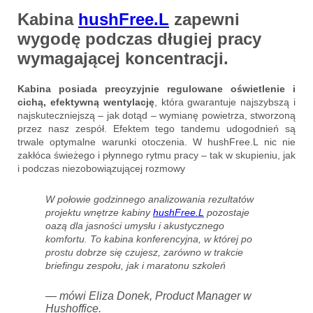
Kabina
hushFree.L
zapewni
wygodę
podczas długiej pracy
wymagającej koncentracji
.
Kabina posiada precyzyjnie regulowane oświetlenie i
cichą, efektywną wentylację
, która gwarantuje najszybszą i
najskuteczniejszą – jak dotąd – wymianę powietrza, stworzoną
przez nasz zespół. Efektem tego tandemu udogodnień są
trwale optymalne warunki otoczenia. W hushFree.L nic nie
zakłóca świeżego i płynnego rytmu pracy – tak w skupieniu, jak
i podczas niezobowiązującej rozmowy
W połowie godzinnego analizowania rezultatów
projektu wnętrze kabiny
hushFree.L
pozostaje
oazą dla jasności umysłu i akustycznego
komfortu. To kabina konferencyjna, w której po
prostu dobrze się czujesz, zarówno w trakcie
briefingu zespołu, jak i maratonu szkoleń
— mówi Eliza Donek, Product Manager w
Hushoffice.