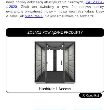
nową normą dotyczącą akustyki kabin biurowych,
ISO 23351-
1:2020.
Znak ten świadczy o tym, że budowa kabiny
gwarantuje prywatność mowy – mowa wewnątrz kabiny klasy
A, takiej jak
hushFree.L
, nie jest zrozumiała na zewnątrz.
ZOBACZ POWIĄZANE PRODUKTY
Hushfree L Access
Slide
2
z
8