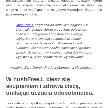
pozwalając nam przy tym widzieć kolegów i koleżanki kątem
oka. Co więcej, starannie zaprojektowana akustyka we
wnętrzu poda współgra z oszczędnym wystrojem, dając efekt
przyjemnego spokoju.
HushFree.L
odgradza od wszelkich odgłosów z
biura, jak również chroni przed jego optycznym
chaosem. Przyjemną atmosferę zapewniają
szyby, które pozwalają zachować wrażenie
łączności z resztą zespołu. Wrażenie to jest
subtelne i nie stanowi bodźca zakłócającego nasz
spokój. Dzięki temu w kabinie można doświadczać
wyciszenia, a nie nadmiernego wyizolowania
— wyjaśnia Eliza Donek, Product Manager w Hushoffice.
W hushFree.L ciesz się
skupieniem i zdrową ciszą
,
unikając uczucia odosobnienia.
Taka kabina do spotkań zespołu dla 4-6 osób z pewnością dla
wielu będzie naturalnym wyborem. Jej konstrukcja oferuje