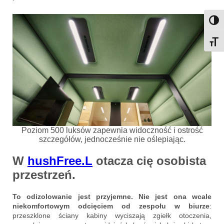
Przeł
Przeł
Poziom 500 luksów zapewnia widoczność i ostrość
szczegółów, jednocześnie nie oślepiając.
W
hushFree.L
otacza cię osobista
przestrzeń
.
To odizolowanie jest przyjemne. Nie jest ona wcale
niekomfortowym odcięciem od zespołu w biurze
:
przeszklone ściany kabiny wyciszają zgiełk otoczenia,