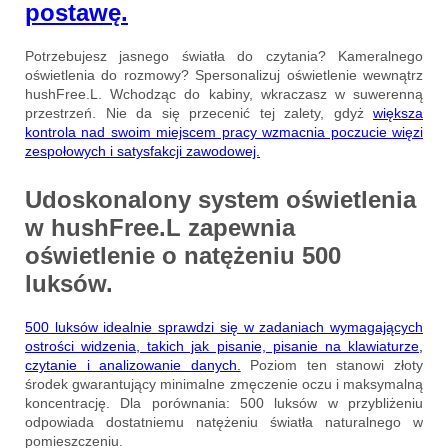
postawę.
Potrzebujesz jasnego światła do czytania? Kameralnego
oświetlenia do rozmowy? Spersonalizuj oświetlenie wewnątrz
hushFree.L. Wchodząc do kabiny, wkraczasz w suwerenną
przestrzeń. Nie da się przecenić tej zalety, gdyż
większa
kontrola nad swoim miejscem pracy wzmacnia poczucie więzi
zespołowych i satysfakcji zawodowej.
Udoskonalony system oświetlenia
w hushFree.L zapewnia
oświetlenie o natężeniu
500
luksów
.
500 luksów idealnie sprawdzi się w zadaniach wymagających
ostrości widzenia, takich jak pisanie, pisanie na klawiaturze,
czytanie i analizowanie danych.
Poziom ten stanowi złoty
środek gwarantujący minimalne zmęczenie oczu i maksymalną
koncentrację. Dla porównania: 500 luksów w przybliżeniu
odpowiada dostatniemu natężeniu światła naturalnego w
pomieszczeniu.