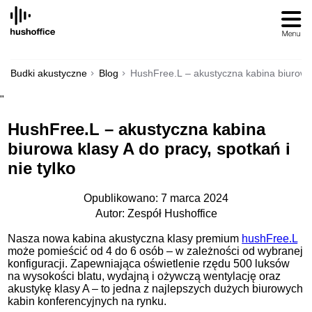
SKIP
TO
CONTENT
Budki akustyczne
Blog
HushFree.L – akustyczna kabina biurowa k
"
HushFree.L – akustyczna kabina
biurowa klasy A do pracy, spotkań i
nie tylko
Opublikowano: 7 marca 2024
Autor: Zespół Hushoffice
Nasza nowa kabina akustyczna klasy premium
hushFree.L
może pomieścić od 4 do 6 osób – w zależności od wybranej
konfiguracji. Zapewniająca oświetlenie rzędu 500 luksów
na wysokości blatu, wydajną i ożywczą wentylację oraz
akustykę klasy A – to jedna z najlepszych dużych biurowych
kabin konferencyjnych na rynku.