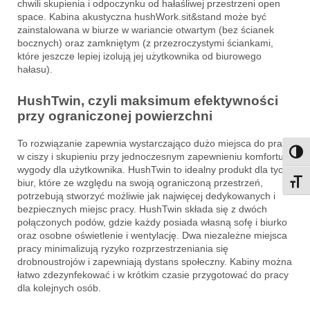
chwili skupienia i odpoczynku od hałaśliwej przestrzeni open
space. Kabina akustyczna hushWork.sit&stand może być
zainstalowana w biurze w wariancie otwartym (bez ścianek
bocznych) oraz zamkniętym (z przezroczystymi ściankami,
które jeszcze lepiej izolują jej użytkownika od biurowego
hałasu).
HushTwin, czyli maksimum efektywności
przy ograniczonej powierzchni
To rozwiązanie zapewnia wystarczająco dużo miejsca do pracy
Przeł
w ciszy i skupieniu przy jednoczesnym zapewnieniu komfortu i
wygody dla użytkownika. HushTwin to idealny produkt dla tych
biur, które ze względu na swoją ograniczoną przestrzeń,
Przeł
potrzebują stworzyć możliwie jak najwięcej dedykowanych i
bezpiecznych miejsc pracy. HushTwin składa się z dwóch
połączonych podów, gdzie każdy posiada własną sofę i biurko
oraz osobne oświetlenie i wentylację. Dwa niezależne miejsca
pracy minimalizują ryzyko rozprzestrzeniania się
drobnoustrojów i zapewniają dystans społeczny. Kabiny można
łatwo zdezynfekować i w krótkim czasie przygotować do pracy
dla kolejnych osób.