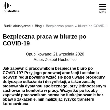
SKIP
TO
CONTENT
Budki akustyczne
Blog
Bezpieczna praca w biurze po COVID-19
Bezpieczna praca w biurze po
COVID-19
Opublikowano: 21 września 2020
Autor: Zespół Hushoffice
Jak zapewnić pracownikom bezpieczne biuro po
COVID-19? Przy jego ponownej aranżacji i ustalaniu
nowych reguł powinno wziąć się pod uwagę procedury
dotyczące odkażania i dezynfekcji, a także zasadę
stosowania dystansu społecznego, przy jednoczesnym
zachowaniu komfortu w pracy. Wszystko po to, aby
zapewnić pracownikom normalne funkcjonowanie bez
obaw o zakażenie, minimalizując ryzyko transferu
koronawirusa.