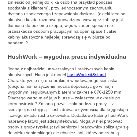
zmieścić od jednej do kilka osób (na przykład podczas
spotkania z klientem), przy jednoczesnym zachowaniu
dystansu społecznego i zapewnieniu dyskrecji (dzięki idealnej
akustyce każda rozmowa prowadzona wewnątrz kabiny jest
tłumiona do poziomu szeptu, więc w żaden sposób nie
przeszkadza osobom pracującym na open space.) Jakie
kabiny akustyczne najlepiej sprawdzą się w biurze po
pandemii?
HushWork – wygodna praca indywidualna
Jedną z najbardziej uniwersalnych i praktycznych kabin
akustycznych Hush jest model
hushWork.sit&stand
.
Charakteryzuje się ona brakiem wbudowanego siedziska
(opcjonalnie na życzenie można doposażyć go w nie) i
wygodnym, regulowanym blatem w zakresie 670-1250 mm.
Dlaczego warto mieć ją w biurze – zwłaszcza w okresie po
koronawirusie? Zmiana pozycji ciała podczas pracy – z
siedzącej na stojącą – jest zdrową aktywnością dla kręgosłupa
i całego układu ruchu człowieka. Dodatkowo kabinę hushWork
naprawdę łatwo jest zdezynfekować. Mogą w niej pracować
osoby z grupy ryzyka (czyli seniorzy i pracownicy zbliżający się
do wieku seniorskiego) ale również inni, którzy potrzebują