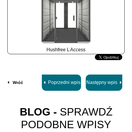
Hushfree L Access
Slide
2
z
8
Poprzedni wpis
Następny wpis
Wróć
BLOG -
SPRAWDŹ
PODOBNE WPISY