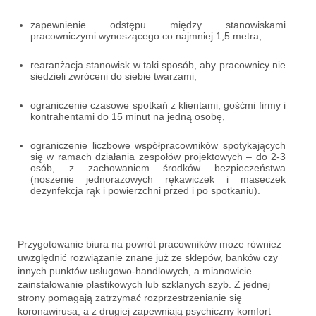
zapewnienie odstępu między stanowiskami
pracowniczymi wynoszącego co najmniej 1,5 metra,
rearanżacja stanowisk w taki sposób, aby pracownicy nie
siedzieli zwróceni do siebie twarzami,
ograniczenie czasowe spotkań z klientami, gośćmi firmy i
kontrahentami do 15 minut na jedną osobę,
ograniczenie liczbowe współpracowników spotykających
się w ramach działania zespołów projektowych – do 2-3
osób, z zachowaniem środków bezpieczeństwa
(noszenie jednorazowych rękawiczek i maseczek
dezynfekcja rąk i powierzchni przed i po spotkaniu).
Przygotowanie biura na powrót pracowników może również
uwzględnić rozwiązanie znane już ze sklepów, banków czy
innych punktów usługowo-handlowych, a mianowicie
zainstalowanie plastikowych lub szklanych szyb. Z jednej
strony pomagają zatrzymać rozprzestrzenianie się
koronawirusa, a z drugiej zapewniają psychiczny komfort