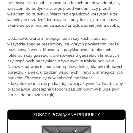
przebywa kilka osób – mowa tu o holach przed windami, czy
wejściem do budynku. a więc przed windami czy przed
wejściem do budynku. Warto też ograniczyć korzystanie ze
wspólnych urządzeń biurowych – przy faksie, drukarce czy
skanerze powinna jednorazowo znajdować się jedna osoba.
Dodatkowo warto z recepcji, toalet czy kuchni usunąć
wszystkie zbędne przedmioty, na których powierzchni może
pozostawać wirus. Mowa tu – przykładowo – o ulotkach,
folderach czy gazetach, ale również o gadżetach firmowych
czy wspólnych naczyniach używanych w trakcie posiłków.
Należy zapewnić też codzienną dezynfekcję blatów roboczych,
poręczy, klamek, urządzeń wspólnych i innych, strategicznych
punktów. Pracownicy powinni mieć możliwość
zdezynfekowania rąk po każdej swojej aktywności (warto, aby
pracodawca udostępnił osobom zatrudnionym w biurze płyn
lub żel do odkażania rąk).
ZOBACZ POWIĄZANE PRODUKTY