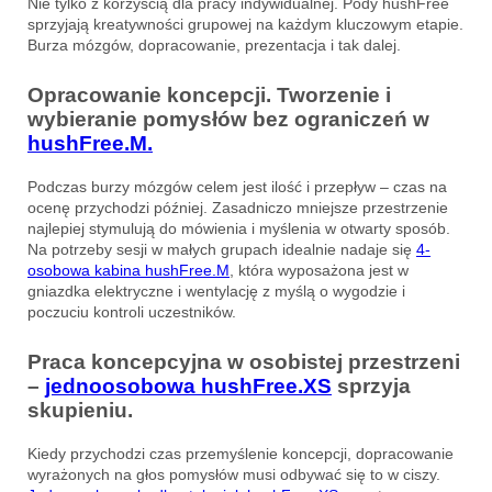
Nie tylko z korzyścią dla pracy indywidualnej. Pody hushFree
sprzyjają kreatywności grupowej na każdym kluczowym etapie.
Burza mózgów, dopracowanie, prezentacja i tak dalej.
Opracowanie koncepcji. Tworzenie i
wybieranie pomysłów bez ograniczeń w
hushFree.M.
Podczas burzy mózgów celem jest ilość i przepływ – czas na
ocenę przychodzi później. Zasadniczo mniejsze przestrzenie
najlepiej stymulują do mówienia i myślenia w otwarty sposób.
Na potrzeby sesji w małych grupach idealnie nadaje się
4-
osobowa kabina hushFree.M
, która wyposażona jest w
gniazdka elektryczne i wentylację z myślą o wygodzie i
poczuciu kontroli uczestników.
Praca koncepcyjna w osobistej przestrzeni
–
jednoosobowa hushFree.XS
sprzyja
skupieniu.
Kiedy przychodzi czas przemyślenie koncepcji, dopracowanie
wyrażonych na głos pomysłów musi odbywać się to w ciszy.