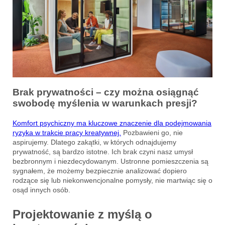
Brak prywatności – czy można osiągnąć
swobodę myślenia w warunkach presji?
Komfort psychiczny ma kluczowe znaczenie dla podejmowania
ryzyka w trakcie pracy kreatywnej.
Pozbawieni go, nie
aspirujemy. Dlatego zakątki, w których odnajdujemy
prywatność, są bardzo istotne. Ich brak czyni nasz umysł
bezbronnym i niezdecydowanym. Ustronne pomieszczenia są
sygnałem, że możemy bezpiecznie analizować dopiero
rodzące się lub niekonwencjonalne pomysły, nie martwiąc się o
osąd innych osób.
Projektowanie z myślą o