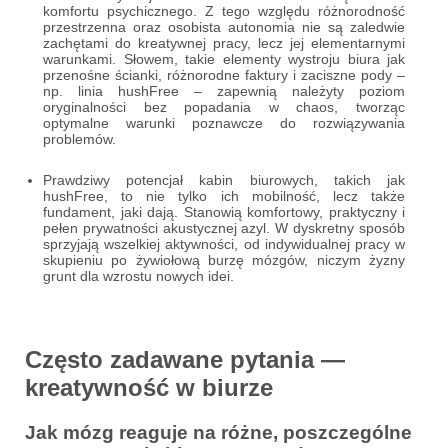
komfortu psychicznego. Z tego względu różnorodność
przestrzenna oraz osobista autonomia nie są zaledwie
zachętami do kreatywnej pracy, lecz jej elementarnymi
warunkami. Słowem, takie elementy wystroju biura jak
przenośne ścianki, różnorodne faktury i zaciszne pody –
np. linia hushFree – zapewnią należyty poziom
oryginalności bez popadania w chaos, tworząc
optymalne warunki poznawcze do rozwiązywania
problemów.
Prawdziwy potencjał kabin biurowych, takich jak
hushFree, to nie tylko ich mobilność, lecz także
fundament, jaki dają. Stanowią komfortowy, praktyczny i
pełen prywatności akustycznej azyl. W dyskretny sposób
sprzyjają wszelkiej aktywności, od indywidualnej pracy w
skupieniu po żywiołową burzę mózgów, niczym żyzny
grunt dla wzrostu nowych idei.
Często zadawane pytania —
kreatywność w biurze
Jak mózg reaguje na różne, poszczególne