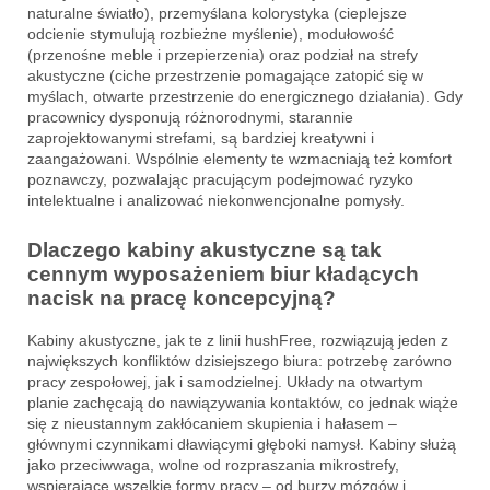
naturalne światło), przemyślana kolorystyka (cieplejsze
odcienie stymulują rozbieżne myślenie), modułowość
(przenośne meble i przepierzenia) oraz podział na strefy
akustyczne (ciche przestrzenie pomagające zatopić się w
myślach, otwarte przestrzenie do energicznego działania). Gdy
pracownicy dysponują różnorodnymi, starannie
zaprojektowanymi strefami, są bardziej kreatywni i
zaangażowani. Wspólnie elementy te wzmacniają też komfort
poznawczy, pozwalając pracującym podejmować ryzyko
intelektualne i analizować niekonwencjonalne pomysły.
Dlaczego kabiny akustyczne są tak
cennym wyposażeniem biur kładących
nacisk na pracę koncepcyjną?
Kabiny akustyczne, jak te z linii hushFree, rozwiązują jeden z
największych konfliktów dzisiejszego biura: potrzebę zarówno
pracy zespołowej, jak i samodzielnej. Układy na otwartym
planie zachęcają do nawiązywania kontaktów, co jednak wiąże
się z nieustannym zakłócaniem skupienia i hałasem –
głównymi czynnikami dławiącymi głęboki namysł. Kabiny służą
jako przeciwwaga, wolne od rozpraszania mikrostrefy,
wspierające wszelkie formy pracy – od burzy mózgów i