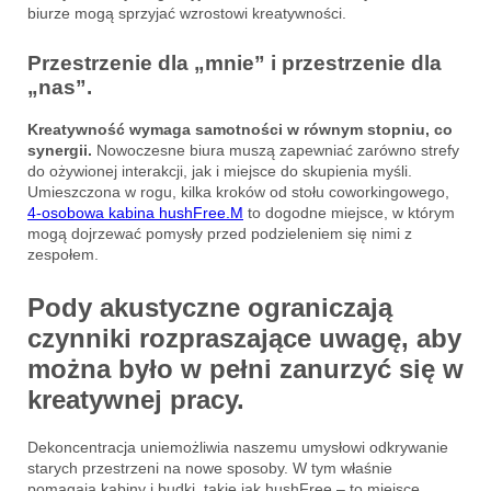
biurze mogą sprzyjać wzrostowi kreatywności.
Przestrzenie dla „mnie” i przestrzenie dla
„nas”.
Kreatywność wymaga samotności w równym stopniu, co
synergii.
Nowoczesne biura muszą zapewniać zarówno strefy
do ożywionej interakcji, jak i miejsce do skupienia myśli.
Umieszczona w rogu, kilka kroków od stołu coworkingowego,
4-osobowa kabina hushFree.M
to dogodne miejsce, w którym
mogą dojrzewać pomysły przed podzieleniem się nimi z
zespołem.
Pody akustyczne ograniczają
czynniki rozpraszające uwagę, aby
można było w pełni zanurzyć się w
kreatywnej pracy.
Dekoncentracja uniemożliwia naszemu umysłowi odkrywanie
starych przestrzeni na nowe sposoby. W tym właśnie
pomagają kabiny i budki, takie jak hushFree – to miejsce