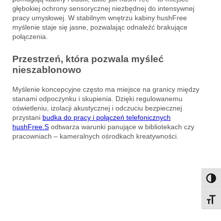
głębokiej ochrony sensorycznej niezbędnej do intensywnej
pracy umysłowej. W stabilnym wnętrzu kabiny hushFree
myślenie staje się jasne, pozwalając odnaleźć brakujące
połączenia.
Przestrzeń, która pozwala myśleć
nieszablonowo
Myślenie koncepcyjne często ma miejsce na granicy między
stanami odpoczynku i skupienia. Dzięki regulowanemu
oświetleniu, izolacji akustycznej i odczuciu bezpiecznej
przystani
budka do pracy i połączeń telefonicznych
hushFree.S
odtwarza warunki panujące w bibliotekach czy
pracowniach – kameralnych ośrodkach kreatywności.
Przeł
Przeł