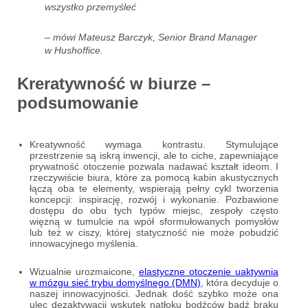
wszystko przemyśleć
– mówi Mateusz Barczyk, Senior Brand Manager
w Hushoffice.
Kreratywność w biurze –
podsumowanie
Kreatywność wymaga kontrastu. Stymulujące
przestrzenie są iskrą inwencji, ale to ciche, zapewniające
prywatność otoczenie pozwala nadawać kształt ideom. I
rzeczywiście biura, które za pomocą kabin akustycznych
łączą oba te elementy, wspierają pełny cykl tworzenia
koncepcji: inspirację, rozwój i wykonanie. Pozbawione
dostępu do obu tych typów miejsc, zespoły często
więzną w tumulcie na wpół sformułowanych pomysłów
lub też w ciszy, której statyczność nie może pobudzić
innowacyjnego myślenia.
Wizualnie urozmaicone,
elastyczne otoczenie uaktywnia
w mózgu sieć trybu domyślnego (DMN)
, która decyduje o
naszej innowacyjności. Jednak dość szybko może ona
ulec dezaktywacji wskutek natłoku bodźców bądź braku