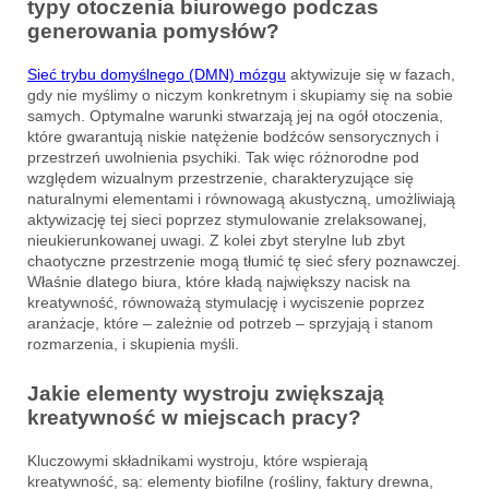
typy otoczenia biurowego podczas
generowania pomysłów?
Sieć trybu domyślnego (DMN) mózgu
aktywizuje się w fazach,
gdy nie myślimy o niczym konkretnym i skupiamy się na sobie
samych. Optymalne warunki stwarzają jej na ogół otoczenia,
które gwarantują niskie natężenie bodźców sensorycznych i
przestrzeń uwolnienia psychiki. Tak więc różnorodne pod
względem wizualnym przestrzenie, charakteryzujące się
naturalnymi elementami i równowagą akustyczną, umożliwiają
aktywizację tej sieci poprzez stymulowanie zrelaksowanej,
nieukierunkowanej uwagi. Z kolei zbyt sterylne lub zbyt
chaotyczne przestrzenie mogą tłumić tę sieć sfery poznawczej.
Właśnie dlatego biura, które kładą największy nacisk na
kreatywność, równoważą stymulację i wyciszenie poprzez
aranżacje, które – zależnie od potrzeb – sprzyjają i stanom
rozmarzenia, i skupienia myśli.
Jakie elementy wystroju zwiększają
kreatywność w miejscach pracy?
Kluczowymi składnikami wystroju, które wspierają
kreatywność, są: elementy biofilne (rośliny, faktury drewna,