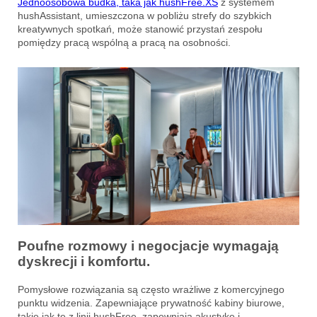
Jednoosobowa budka, taka jak hushFree.XS
z systemem
hushAssistant, umieszczona w pobliżu strefy do szybkich
kreatywnych spotkań, może stanowić przystań zespołu
pomiędzy pracą wspólną a pracą na osobności.
Poufne rozmowy i negocjacje wymagają
dyskrecji i komfortu.
Pomysłowe rozwiązania są często wrażliwe z komercyjnego
punktu widzenia. Zapewniające prywatność kabiny biurowe,
takie jak te z linii hushFree, zapewniają akustykę i