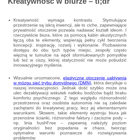
Kreatywność w biurze – tl;dr
Kreatywność wymaga kontrastu. Stymulujące
przestrzenie są iskrą inwencji, ale to ciche, zapewniające
prywatność otoczenie pozwala nadawać kształt ideom. I
rzeczywiście biura, które za pomocą kabin akustycznych
łączą oba te elementy, wspierają pełny cykl tworzenia
koncepcji: inspirację, rozwój i wykonanie. Pozbawione
dostępu do obu tych typów miejsc, zespoły często
więzną w tumulcie na wpół sformułowanych pomysłów
lub też w ciszy, której statyczność nie może pobudzić
innowacyjnego myślenia.
Wizualnie urozmaicone,
elastyczne otoczenie uaktywnia
w mózgu sieć trybu domyślnego (DMN)
, która decyduje o
naszej innowacyjności. Jednak dość szybko może ona
ulec dezaktywacji wskutek natłoku bodźców bądź braku
komfortu psychicznego. Z tego względu różnorodność
przestrzenna oraz osobista autonomia nie są zaledwie
zachętami do kreatywnej pracy, lecz jej elementarnymi
warunkami. Słowem, takie elementy wystroju biura jak
przenośne ścianki, różnorodne faktury i zaciszne pody –
np. linia hushFree – zapewnią należyty poziom
oryginalności bez popadania w chaos, tworząc
optymalne warunki poznawcze do rozwiązywania
problemów.