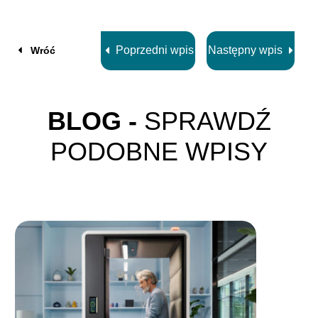
z
8
Poprzedni wpis
Następny wpis
Wróć
BLOG -
SPRAWDŹ
PODOBNE WPISY