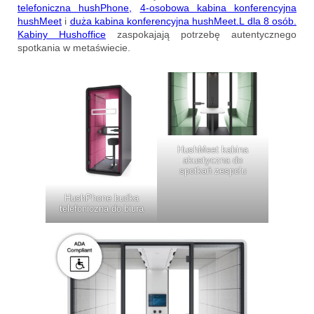
telefoniczna hushPhone,
4-osobowa kabina konferencyjna
hushMeet
i
duża kabina konferencyjna hushMeet.L dla 8 osób.
Kabiny Hushoffice
zaspokajają potrzebę autentycznego
spotkania w metaświecie.
HushMeet kabina
akustyczna do
spotkań zespołu
HushPhone budka
telefoniczna do biura