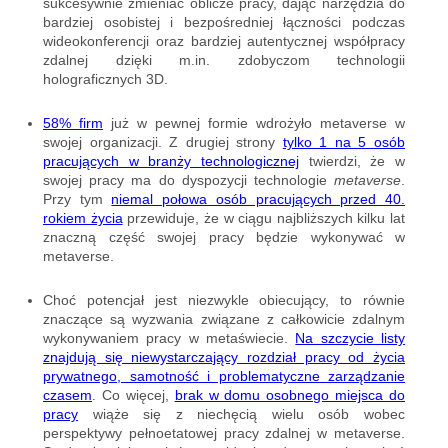
sukcesywnie zmieniać oblicze pracy, dając narzędzia do
bardziej osobistej i bezpośredniej łączności podczas
wideokonferencji oraz bardziej autentycznej współpracy
zdalnej dzięki m.in. zdobyczom technologii
holograficznych 3D.
58% firm
już w pewnej formie wdrożyło metaverse w
swojej organizacji. Z drugiej strony
tylko 1 na 5 osób
pracujących w branży technologicznej
twierdzi, że w
swojej pracy ma do dyspozycji technologie
metaverse
.
Przy tym
niemal połowa osób pracujących przed 40.
rokiem życia
przewiduje, że w ciągu najbliższych kilku lat
znaczną część swojej pracy będzie wykonywać w
metaverse.
Choć potencjał jest niezwykle obiecujący, to równie
znaczące są wyzwania związane z całkowicie zdalnym
wykonywaniem pracy w metaświecie.
Na szczycie listy
znajdują się niewystarczający rozdział pracy od życia
prywatnego, samotność i problematyczne zarządzanie
czasem
. Co więcej,
brak w domu osobnego miejsca do
pracy
wiąże się z niechęcią wielu osób wobec
perspektywy pełnoetatowej pracy zdalnej w metaverse.