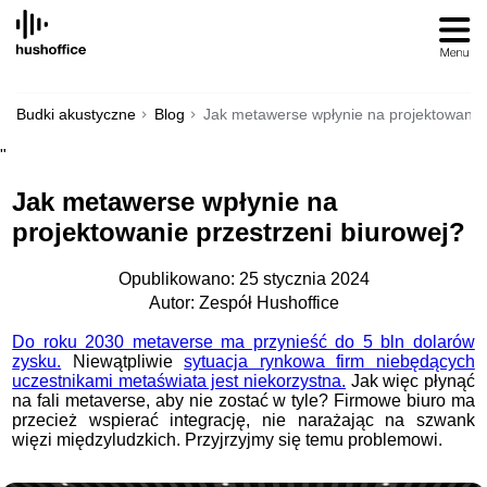
SKIP
TO
CONTENT
Budki akustyczne
Blog
Jak metawerse wpłynie na projektowanie 
"
Jak metawerse wpłynie na
projektowanie przestrzeni biurowej?
Opublikowano: 25 stycznia 2024
Autor: Zespół Hushoffice
Do roku 2030 metaverse ma przynieść do 5 bln dolarów
zysku.
Niewątpliwie
sytuacja rynkowa firm niebędących
uczestnikami metaświata jest niekorzystna.
Jak więc płynąć
na fali metaverse, aby nie zostać w tyle? Firmowe biuro ma
przecież wspierać integrację, nie narażając na szwank
więzi międzyludzkich. Przyjrzyjmy się temu problemowi.