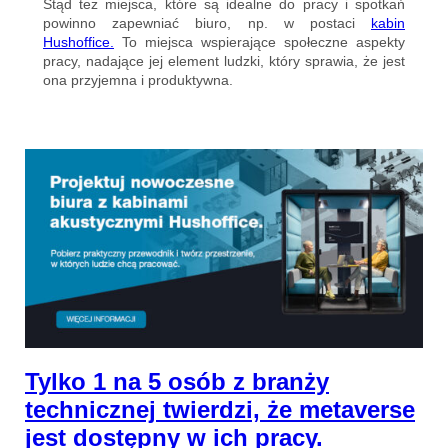
Stąd też miejsca, które są idealne do pracy i spotkań
powinno zapewniać biuro, np. w postaci
kabin
Hushoffice.
To miejsca wspierające społeczne aspekty
pracy, nadające jej element ludzki, który sprawia, że jest
ona przyjemna i produktywna.
Tylko 1 na 5 osób z branży
technicznej twierdzi, że metaverse
jest dostępny w ich pracy.