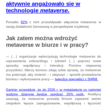
aktywnie angażowało się w
technologie
metaverse
.
Ponadto
82%
z nich przewidywało włączenie metaverse w
swoją działalność biznesową w perspektywie trzyletniej.
Jak zatem można wdrożyć
metaverse w biurze i w pracy?
— (…) organizacje wykorzystują technologie metaverse do
usprawnienia onboardingu i szkoleń (…) poprzez nowe
sposoby współpracy i interakcji. Pomimo niepewnej
przyszłości, liderzy biznesu zdają sobie sprawę, że metaverse
ma potencjał, aby zmienić – i ulepszyć – sposób prowadzenia
biznesu i wykonywania pracy —
twierdzą specjaliści z SHRM.
Gartner przewiduje, że do 2026 r. w metaświecie co najmniej
godzinę dziennie będzie spędzać 25% osób.
Analitycy
uważają, że metaverse pozwala firmom zapewnić swoim
zespołom lepsze zaangażowanie, współpracę i łączność