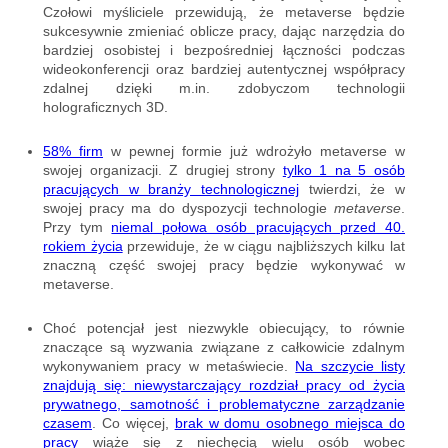
Czołowi myśliciele przewidują, że metaverse będzie
sukcesywnie zmieniać oblicze pracy, dając narzędzia do
bardziej osobistej i bezpośredniej łączności podczas
wideokonferencji oraz bardziej autentycznej współpracy
zdalnej dzięki m.in. zdobyczom technologii
holograficznych 3D.
58% firm
w pewnej formie już wdrożyło metaverse w
swojej organizacji. Z drugiej strony
tylko 1 na 5 osób
pracujących w branży technologicznej
twierdzi, że w
swojej pracy ma do dyspozycji technologie
metaverse
.
Przy tym
niemal połowa osób pracujących przed 40.
rokiem życia
przewiduje, że w ciągu najbliższych kilku lat
znaczną część swojej pracy będzie wykonywać w
metaverse.
Choć potencjał jest niezwykle obiecujący, to równie
znaczące są wyzwania związane z całkowicie zdalnym
wykonywaniem pracy w metaświecie.
Na szczycie listy
znajdują się: niewystarczający rozdział pracy od życia
prywatnego, samotność i problematyczne zarządzanie
czasem
. Co więcej,
brak w domu osobnego miejsca do
pracy
wiąże się z niechęcią wielu osób wobec