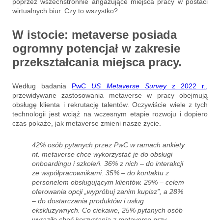
poprzez wszechstronnie angażujące miejsca pracy w postaci
wirtualnych biur. Czy to wszystko?
W istocie: metaverse posiada
ogromny potencjał w zakresie
przekształcania miejsca pracy.
Według badania
PwC
US Metaverse Survey
z 2022 r.,
przewidywane zastosowania metaverse w pracy obejmują
obsługę klienta i rekrutację talentów. Oczywiście wiele z tych
technologii jest wciąż na wczesnym etapie rozwoju i dopiero
czas pokaże, jak metaverse zmieni nasze życie.
42% osób pytanych przez PwC w ramach ankiety
nt. metaverse chce wykorzystać je do obsługi
onboardingu i szkoleń. 36% z nich – do interakcji
ze współpracownikami. 35% – do kontaktu z
personelem obsługującym klientów. 29% – celem
oferowania opcji „wypróbuj zanim kupisz”, a 28%
– do dostarczania produktów i usług
ekskluzywnych. Co ciekawe, 25% pytanych osób
wyraziło chęć korzystania z metaverse przy