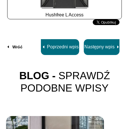
Hushfree L Access
Slide
2
z
8
Poprzedni wpis
Następny wpis
Wróć
BLOG -
SPRAWDŹ
PODOBNE WPISY