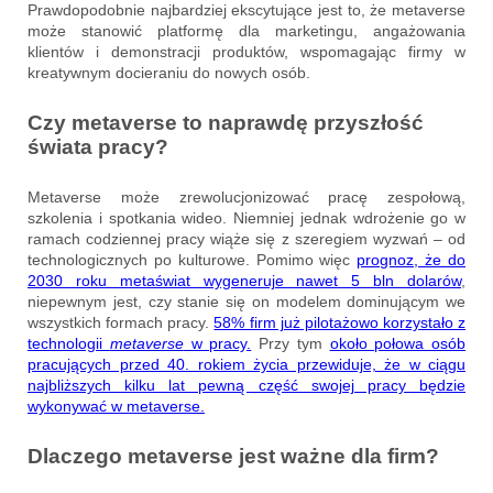
Prawdopodobnie najbardziej ekscytujące jest to, że metaverse
może stanowić platformę dla marketingu, angażowania
klientów i demonstracji produktów, wspomagając firmy w
kreatywnym docieraniu do nowych osób.
Czy metaverse to naprawdę przyszłość
świata pracy?
Metaverse może zrewolucjonizować pracę zespołową,
szkolenia i spotkania wideo. Niemniej jednak wdrożenie go w
ramach codziennej pracy wiąże się z szeregiem wyzwań – od
technologicznych po kulturowe. Pomimo więc
prognoz, że do
2030 roku metaświat wygeneruje nawet 5 bln dolarów
,
niepewnym jest, czy stanie się on modelem dominującym we
wszystkich formach pracy.
58% firm już pilotażowo korzystało z
technologii
metaverse
w pracy.
Przy tym
około połowa osób
pracujących przed 40. rokiem życia przewiduje, że w ciągu
najbliższych kilku lat pewną część swojej pracy będzie
wykonywać w metaverse.
Dlaczego metaverse jest ważne dla firm?