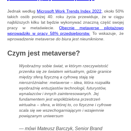
Jednak według
Microsoft Work Trends Index 2022,
około 50%
takich osób poniżej 40. roku życia przewiduje, że w ciągu
najbliższych kilku lat będzie wykonywać znaczną część swojej
pracy w metaświecie.
Obecnie metaverse pilotażowo
wprowadziło w pracy 58% przedsiębiorstw.
To wskazuje, że
wprowadzenie metaverse do biura jest nieuniknione
.
Czym jest metaverse?
Wyobraźmy sobie świat, w którym rzeczywistość
przenika się ze światem wirtualnym, gdzie granice
między sferą fizyczną a cyfrową stają się
nierozróżnialne: metaverse – idea, która rozpaliła
wyobraźnię entuzjastów technologii, futurystów,
wynalazców i innych zainteresowanych. Jej
fundamentem jest współdzielona przestrzeń
wirtualna – sfera, w której to, co fizyczne i cyfrowe
scala się we wszechogarniającym i wzajemnie
powiązanym uniwersum
— mówi Mateusz Barczyk, Senior Brand