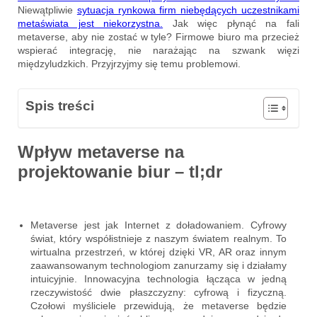
Niewątpliwie
sytuacja rynkowa firm niebędących uczestnikami
metaświata jest niekorzystna.
Jak więc płynąć na fali
metaverse, aby nie zostać w tyle? Firmowe biuro ma przecież
wspierać integrację, nie narażając na szwank więzi
międzyludzkich. Przyjrzyjmy się temu problemowi.
Spis treści
Wpływ metaverse na
projektowanie biur – tl;dr
Metaverse jest jak Internet z doładowaniem. Cyfrowy
świat, który współistnieje z naszym światem realnym. To
wirtualna przestrzeń, w której dzięki VR, AR oraz innym
zaawansowanym technologiom zanurzamy się i działamy
intuicyjnie. Innowacyjna technologia łącząca w jedną
rzeczywistość dwie płaszczyzny: cyfrową i fizyczną.
Czołowi myśliciele przewidują, że metaverse będzie