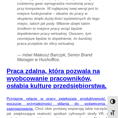
codzienny gwar wynagradza monotonię pracy
przy komputerze. W najlepszej swej wersji jest to
miejsce funkcjonalne – idealne do pracy w
skupieniu dzięki dużej ilości wydzielonych do tego
miejsc, takich jak pody. Właśnie dzięki takim
środkom to miejsce pracy wciąż będzie
dopełnieniem pracy wirtualnej. Owszem, tym
cenniejsze będzie to dopełnienie, im bardziej
praca przejdzie do sfery wirtualnej
— mówi Mateusz Barczyk, Senior Brand
Manager w Hushoffice.
Praca zdalna, która pozwala na
wyobcowanie pracowników,
osłabia kulturę przedsiębiorstwa.
Przyjazne relacje w pracy zwiększają produktywność.
A
Przeł
poczucie przynależności skłania do poświęcenia i
zaangażowania.
Choć obie postawy wspierają takie narzędzia,
jak zwiększające realność spotkań cyfrowych strefy VR, nic
Przeł