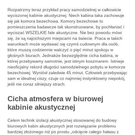
Rozpatrzmy teraz przykład pracy samodzielnej w całkowicie
wyciszonej kabinie akustycznej. Niech kabina taka zachowuje
się jak komora bezechowa. Komory bezechowe to
pomieszczenia badawcze tak skonstruowane, by pochłaniać i
wyciszać WSZELKIE fale akustyczne. Nie bez powodu mówi
się, że są najcichszymi miejscami na świecie. Praca w takich
warunkach może wydawać się czymś cudownym dla osób,
które muszą codziennie walczyć o pięć minut spokoju w
głośnych biurach. Jednakże bezwzględnie cicha kabina, w
której przebywamy samotnie, jest istnym koszmarem. Istnieje
nieoficjalny rekord długości samodzielnego pobytu w komorze
bezechowej. Wyniósł zaledwie 45 minut. Człowiek przebywając
sam w idealnej ciszy, czuje co najmniej instynktowny niepokój,
jeśli nie coraz silniejszy strach.
Cicha atmosfera w biurowej
kabinie akustycznej
Celem technik izolacji akustycznej stosowanej do budowy
biurowych kabin akustycznych jest rozwiązanie problemu
bardziej złożonego niż po prostu „odcięcie całego hałasu z