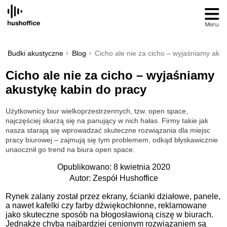
SKIP
TO
CONTENT
Budki akustyczne
Blog
Cicho ale nie za cicho – wyjaśniamy akus
Cicho ale nie za cicho – wyjaśniamy
akustykę kabin do pracy
Użytkownicy biur wielkoprzestrzennych, tzw. open space,
najczęściej skarżą się na panujący w nich hałas. Firmy takie jak
nasza starają się wprowadzać skuteczne rozwiązania dla miejsc
pracy biurowej – zajmują się tym problemem, odkąd błyskawicznie
unaocznił go trend na biura open space.
Opublikowano: 8 kwietnia 2020
Autor: Zespół Hushoffice
Rynek zalany został przez ekrany, ścianki działowe, panele,
a nawet kafelki czy farby dźwiękochłonne, reklamowane
jako skuteczne sposób na błogosławioną ciszę w biurach.
Jednakże chyba najbardziej cenionym rozwiązaniem są