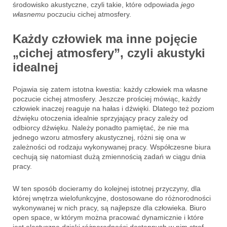
środowisko akustyczne, czyli takie, które odpowiada
jego
własnemu
poczuciu cichej atmosfery.
Każdy człowiek ma inne pojęcie
„cichej atmosfery”, czyli akustyki
idealnej
Pojawia się zatem istotna kwestia: każdy człowiek ma własne
poczucie cichej atmosfery. Jeszcze prościej mówiąc, każdy
człowiek inaczej reaguje na hałas i dźwięki. Dlatego też poziom
dźwięku otoczenia idealnie sprzyjający pracy zależy od
odbiorcy dźwięku. Należy ponadto pamiętać, że nie ma
jednego wzoru atmosfery akustycznej, różni się ona w
zależności od rodzaju wykonywanej pracy. Współczesne biura
cechują się natomiast dużą zmiennością zadań w ciągu dnia
pracy.
W ten sposób docieramy do kolejnej istotnej przyczyny, dla
której wnętrza wielofunkcyjne, dostosowane do różnorodności
wykonywanej w nich pracy, są najlepsze dla człowieka. Biuro
open space, w którym można pracować dynamicznie i które
jest elastyczne dzięki różnorodności dostępnych w nim stref