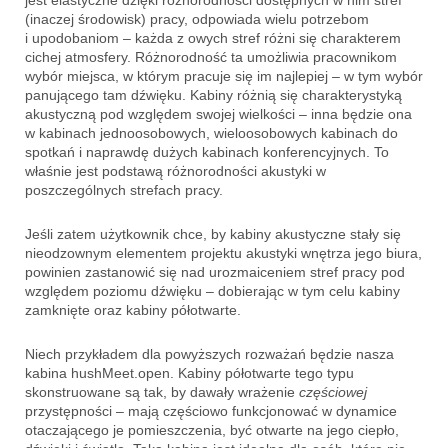
(inaczej środowisk) pracy, odpowiada wielu potrzebom
i upodobaniom – każda z owych stref różni się charakterem
cichej atmosfery. Różnorodność ta umożliwia pracownikom
wybór miejsca, w którym pracuje się im najlepiej – w tym wybór
panującego tam dźwięku. Kabiny różnią się charakterystyką
akustyczną pod względem swojej wielkości – inna będzie ona
w kabinach jednoosobowych, wieloosobowych kabinach do
spotkań i naprawdę dużych kabinach konferencyjnych. To
właśnie jest podstawą różnorodności akustyki w
poszczególnych strefach pracy.
Jeśli zatem użytkownik chce, by kabiny akustyczne stały się
nieodzownym elementem projektu akustyki wnętrza jego biura,
powinien zastanowić się nad urozmaiceniem stref pracy pod
względem poziomu dźwięku – dobierając w tym celu kabiny
zamknięte oraz kabiny półotwarte.
Niech przykładem dla powyższych rozważań będzie nasza
kabina hushMeet.open. Kabiny półotwarte tego typu
skonstruowane są tak, by dawały wrażenie
częściowej
przystępności – mają częściowo funkcjonować w dynamice
otaczającego je pomieszczenia, być otwarte na jego ciepło,