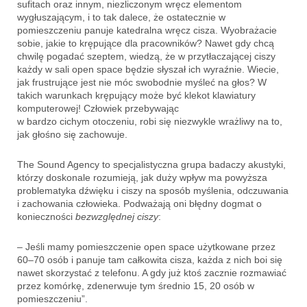
sufitach oraz innym, niezliczonym wręcz elementom
wygłuszającym, i to tak dalece, że ostatecznie w
pomieszczeniu panuje katedralna wręcz cisza. Wyobrażacie
sobie, jakie to krępujące dla pracowników? Nawet gdy chcą
chwilę pogadać szeptem, wiedzą, że w przytłaczającej ciszy
każdy w sali open space będzie słyszał ich wyraźnie. Wiecie,
jak frustrujące jest nie móc swobodnie myśleć na głos? W
takich warunkach krępujący może być klekot klawiatury
komputerowej! Człowiek przebywając
w bardzo cichym otoczeniu, robi się niezwykle wrażliwy na to,
jak głośno się zachowuje.
The Sound Agency to specjalistyczna grupa badaczy akustyki,
którzy doskonale rozumieją, jak duży wpływ ma powyższa
problematyka dźwięku i ciszy na sposób myślenia, odczuwania
i zachowania człowieka. Podważają oni błędny dogmat o
konieczności
bezwzględnej ciszy
:
– Jeśli mamy pomieszczenie open space użytkowane przez
60–70 osób i panuje tam całkowita cisza, każda z nich boi się
nawet skorzystać z telefonu. A gdy już ktoś zacznie rozmawiać
przez komórkę, zdenerwuje tym średnio 15, 20 osób w
pomieszczeniu”.