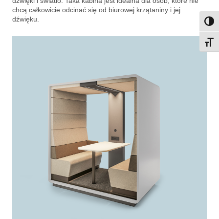
dźwięki i światło. Taka kabina jest idealna dla osób, które nie
chcą całkowicie odcinać się od biurowej krzątaniny i jej
dźwięku.
Przeł
Przeł