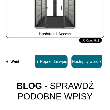
Hushfree L Access
Slide
2
z
8
Poprzedni wpis
Następny wpis
Wróć
BLOG -
SPRAWDŹ
PODOBNE WPISY