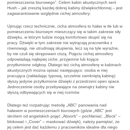
pomieszczenia biurowego”. Celem kabin akustycznych serii
Hush – jak zresztą każdej dobrej kabiny dźwiękochłonnej – jest
zagwarantowanie względnie
cichej atmosfery
.
Ujmując rzecz technicznie, cicha atmosfera to hałas w tle lub w
pomieszczeniu biurowym mieszczący się w takim zakresie siły
dźwięku, w którym ludzie mogą komfortowo skupić się na
pracy. Dźwięki w tym zakresie nie wytrącają pracownika z
równowagi, nie utrudniają skupienia, lecz są na tyle wyraźne,
by nie czuli się skrępowani ciszą. Pojęciu cichej atmosfery
odpowiadają najlepiej ciche, przyjemne lub kojące
przytłumione odgłosy. Dlatego też cichą atmosferę w kabinach
akustycznych można opisać następująco: osoba w niej
pracująca (zakładając typową, szczelnie zamkniętą kabinę)
słyszy jedynie przytłumione dźwięki z przestrzeni open space.
Jednocześnie osoby przebywające na zewnątrz kabiny nie
słyszą odbywających się w niej rozmów.
Dlatego też rozpatrując metodę „ABC” panowania nad
hałasem w pomieszczeniach biurowych (gdzie „ABC” jest
skrótem od angielskich pojęć „Absorb” – pochłaniać, „Block” –
blokować i „Cover” – maskować dźwięk), należy pamiętać, że
jej celem jest dać każdemu z pracowników idealne dla niego