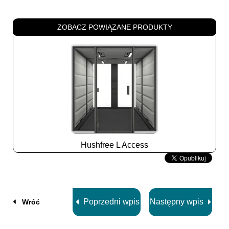
ZOBACZ POWIĄZANE PRODUKTY
Hushfree L Access
Slide
2
z
8
Poprzedni wpis
Następny wpis
Wróć