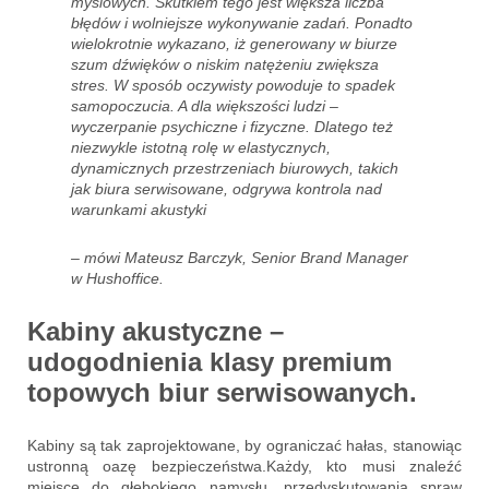
myślowych. Skutkiem tego jest większa liczba
błędów i wolniejsze wykonywanie zadań. Ponadto
wielokrotnie wykazano, iż generowany w biurze
szum dźwięków o niskim natężeniu zwiększa
stres. W sposób oczywisty powoduje to spadek
samopoczucia. A dla większości ludzi –
wyczerpanie psychiczne i fizyczne. Dlatego też
niezwykle istotną rolę w elastycznych,
dynamicznych przestrzeniach biurowych, takich
jak biura serwisowane, odgrywa kontrola nad
warunkami akustyki
– mówi Mateusz Barczyk, Senior Brand Manager
w Hushoffice.
Kabiny akustyczne –
udogodnienia klasy premium
topowych biur serwisowanych.
Kabiny są tak zaprojektowane, by ograniczać hałas, stanowiąc
ustronną oazę bezpieczeństwa.Każdy, kto musi znaleźć
miejsce do głębokiego namysłu, przedyskutowania spraw