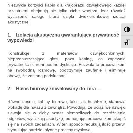
Niezwykłe korzyści kabin dla krajobrazu dźwiękowego każdej
przestrzeni obejmują nie tylko ciche wnętrza, lecz również
wyciszenie całego biura dzięki dwukierunkowej izolacji
akustycznej.
Przeł
1. Izolacja akustyczna gwarantująca prywatność
wypowiedzi
Przeł
Konstrukcje z materiałów dźwiękochłonnych,
nieprzepuszczające głosu poza kabinę, co zapewnia
prywatność i chroni poufne dyskusje. Pozwala to pracownikom
na swobodną rozmowę, podtrzymuje zaufanie i eliminuje
obawę, że zostaną podsłuchani.
2. Hałas biurowy zniwelowany do zera…
Równocześnie, kabiny biurowe, takie jak hushFree, stanowią
blokadę dla hałasu z zewnątrz. Powodują, że uciążliwe dźwięki
zlewają się w cichy szmer niemożliwych do rozróżnienia
odgłosów, wyciszają akustykę, pomagając pracownikom skupić
się na swoich zadaniach. W ten sposób redukują ilość przerw,
stymulując bardziej płynne procesy myślowe.