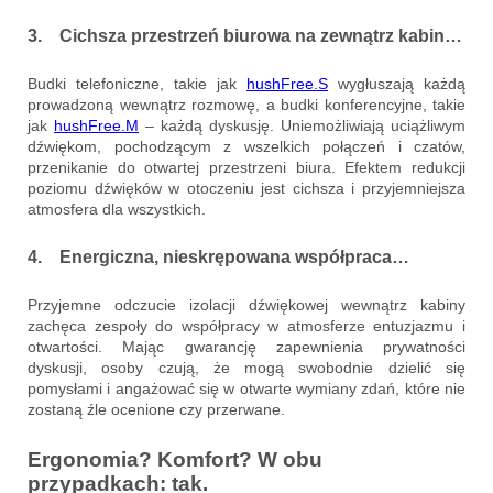
3. Cichsza przestrzeń biurowa na zewnątrz kabin…
Budki telefoniczne, takie jak
hushFree.S
wygłuszają każdą
prowadzoną wewnątrz rozmowę, a budki konferencyjne, takie
jak
hushFree.M
– każdą dyskusję. Uniemożliwiają uciążliwym
dźwiękom, pochodzącym z wszelkich połączeń i czatów,
przenikanie do otwartej przestrzeni biura. Efektem redukcji
poziomu dźwięków w otoczeniu jest cichsza i przyjemniejsza
atmosfera dla wszystkich.
4. Energiczna, nieskrępowana współpraca…
Przyjemne odczucie izolacji dźwiękowej wewnątrz kabiny
zachęca zespoły do współpracy w atmosferze entuzjazmu i
otwartości. Mając gwarancję zapewnienia prywatności
dyskusji, osoby czują, że mogą swobodnie dzielić się
pomysłami i angażować się w otwarte wymiany zdań, które nie
zostaną źle ocenione czy przerwane.
Ergonomia? Komfort? W obu
przypadkach: tak.