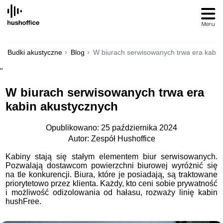
SKIP
TO
CONTENT
Budki akustyczne
Blog
W biurach serwisowanych trwa era kabin
"
W biurach serwisowanych trwa era
kabin akustycznych
Opublikowano: 25 października 2024
Autor: Zespół Hushoffice
Kabiny stają się stałym elementem biur serwisowanych.
Pozwalają dostawcom powierzchni biurowej wyróżnić się
na tle konkurencji. Biura, które je posiadają, są traktowane
priorytetowo przez klienta. Każdy, kto ceni sobie prywatność
i możliwość odizolowania od hałasu, rozważy linię kabin
hushFree.