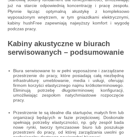
już na starcie odpowiednią koncentrację i pracę zespołu.
Płynnie łącząc optymalną akustykę z kompleksowo
wyposażonym wnętrzem, w tym gniazdkami elektrycznymi,
kabiny hushFree zapewniają najwyższy komfort i wygodę
podczas pracy.
Kabiny akustyczne w biurach
serwisowanych – podsumowanie
Biura serwisowane to w pełni wyposażone i zarządzane
przestrzenie do pracy, które posiadają całą niezbędną
infrastrukturę: umeblowanie, media i usługi, oferując
firmom korzyści elastycznego najmu krótkoterminowego.
Eliminują potrzebę długoterminowej konfiguracji,
umożliwiając zespołom natychmiastowe rozpoczęcie
pracy.
Przestrzenie te są idealne dla startupów, małych firm lub
organizacji będących w fazie przejściowej. Doskonale
spełniają potrzeby elastyczności, np. gdy zespół bada
nowe rynki, tworzy tymczasowe biuro lub poszukuje
przestrzeni do pracy, od której zarządzania uwolni go
profesjonalny dostawca powierzchni biurowej.