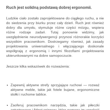
Ruch jest solidną podstawą dobrej ergonomii.
Ludzkie ciało zostało zaprojektowane do ciągłego ruchu, a nie
do siedzenia przy biurku przez cały dzień. Ruch jest również
dobry dla umysłu, stymuluje różne części mózgu, wspiera
różne rodzaje zadań. Tutaj ponownie widzimy, jak
uwzględnienie neurodywergencji przynosi różnorakie korzyści
wszystkim pracownikom. Dostrzegamy również, jak zasady
projektowania uniwersalnego i włączającego doskonale
współgrają z ergonomią i innymi filozofiami projektowania
ukierunkowanymi na dobre samopoczucie.
Jeszcze kilka wskazówek do rozważenia:
Zapewnij aktywne strefy sprzyjające ruchowi — rozważ
aktywne meble, takie jak fotele bujane, ergonomiczne
stołki i ruchome tablice.
Zaoferuj pracownikom narzędzia, takie jak piłeczki
antystresowe i fidget spinnery, które pomogą im uspokoić