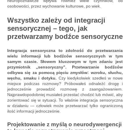
neuropoznawcze wpływa również wiele czynników, od
osobowości, przez wychowanie kulturowe, po wiek.
Wszystko zależy od integracji
sensorycznej – tego, jak
przetwarzamy bodźce sensoryczne
Integracja sensoryczna to zdolność do przetwarzania
wielu informacji lub bodźców sensorycznych w tym
samym czasie. Słowem kluczowym w tym zdaniu jest
przymiotnik „sensoryczny”. Przetwarzanie bodźców
odbywa się za pomocą pięciu zmysłów: wzroku, słuchu,
węchu, smaku i dotyku.
Czy kiedykolwiek szedłeś w nowe
miejsce podczas rozmowy? Próbowałeś odnaleźć drogę i
jednocześnie prowadzić rozmowę z zaangażowaniem.
Najprawdopodobniej musiałeś przestać chodzić lub mówić, aby
zorientować się w sytuacji. To właśnie integracja sensoryczna
w działaniu — człowiek może przetwarzać tylko ograniczoną
ilość informacji jednocześnie.
Projektowanie z myślą o neurodywergencji