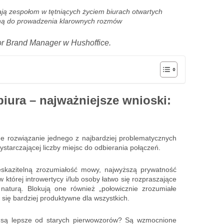
ają zespołom w tętniących życiem biurach otwartych
dną do prowadzenia klarownych rozmów
r Brand Manager w Hushoffice.
biura – najważniejsze wnioski:
zne rozwiązanie jednego z najbardziej problematycznych
ystarczającej liczby miejsc do odbierania połączeń.
ieskazitelną zrozumiałość mowy, najwyższą prywatność
 której introwertycy i/lub osoby łatwo się rozpraszające
turą. Blokują one również „połowicznie zrozumiałe
 się bardziej produktywne dla wszystkich.
 są lepsze od starych pierwowzorów? Są wzmocnione