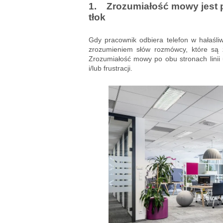
1. Zrozumiałość mowy jest p
tłok
Gdy pracownik odbiera telefon w hałaśli
zrozumieniem słów rozmówcy, które są z
Zrozumiałość mowy po obu stronach linii
i/lub frustracji.