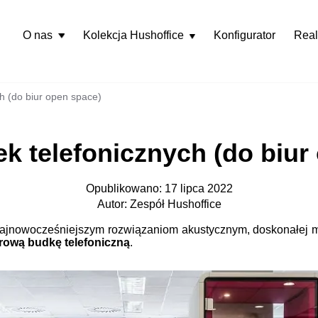
O nas
Kolekcja Hushoffice
Konfigurator
Real
Rozwiń
menu
h (do biur open space)
k telefonicznych (do biur
Opublikowano: 17 lipca 2022
Autor: Zespół Hushoffice
 najnowocześniejszym rozwiązaniom akustycznym, doskonałej mo
rową budkę telefoniczną
.