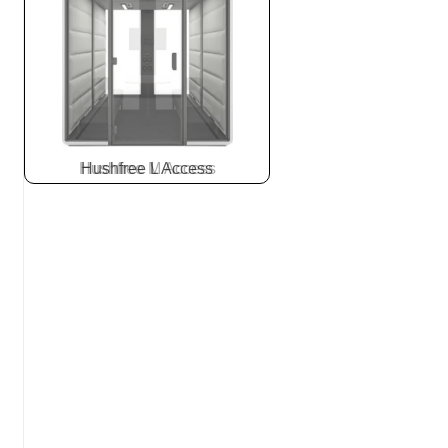
Hushfree L Access
Slide
2
z
8