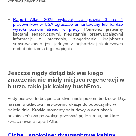
kondycji psychicznej.
Raport Aflac 2025 wykazał, że prawie 3 na 4
pracowników w USA zgłaszało umiarkowany lub bardzo
wysoki poziom stresu w pracy.
Ponieważ jesteśmy
istotami sensorycznymi, nieustannie przetwarzającymi
informacje z otoczenia, złagodzenie krajobrazu
sensorycznego jest jednym z najbardziej skutecznych
metod obniżenia tego napięcia.
Jeszcze nigdy dotąd tak wielkiego
znaczenia nie miały miejsca regeneracji w
biurze, takie jak kabiny hushFree.
Pody biurowe to bezpieczeństwo i niski poziom bodźców. Dają
naszemu układowi nerwowemu okazję do odpoczynku w
trakcie dnia. Krótkie momenty odbudowy w warunkach
bezpieczeństwa pozwalają przerwać pętle stresu, na które
zwraca uwagę raport Aflac.
Ciche i spokojne: dwuosobowe kabiny,