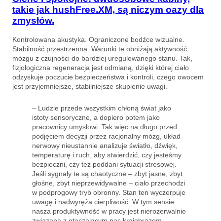
takie jak hushFree.XM, są niczym oazy dla
zmysłów.
Kontrolowana akustyka. Ograniczone bodźce wizualne.
Stabilność przestrzenna. Warunki te obniżają aktywność
mózgu z czujności do bardziej uregulowanego stanu. Tak,
fizjologiczna regeneracja jest odmianą, dzięki której ciało
odzyskuje poczucie bezpieczeństwa i kontroli, czego owocem
jest przyjemniejsze, stabilniejsze skupienie uwagi.
– Ludzie przede wszystkim chłoną świat jako
istoty sensoryczne, a dopiero potem jako
pracownicy umysłowi. Tak więc na długo przed
podjęciem decyzji przez racjonalny mózg, układ
nerwowy nieustannie analizuje światło, dźwięk,
temperaturę i ruch, aby stwierdzić, czy jesteśmy
bezpieczni, czy też poddani sytuacji stresowej.
Jeśli sygnały te są chaotyczne – zbyt jasne, zbyt
głośne, zbyt nieprzewidywalne – ciało przechodzi
w podprogowy tryb obronny. Stan ten wyczerpuje
uwagę i nadwyręża cierpliwość. W tym sensie
nasza produktywność w pracy jest nierozerwalnie
związana z otaczającym nas krajobrazem