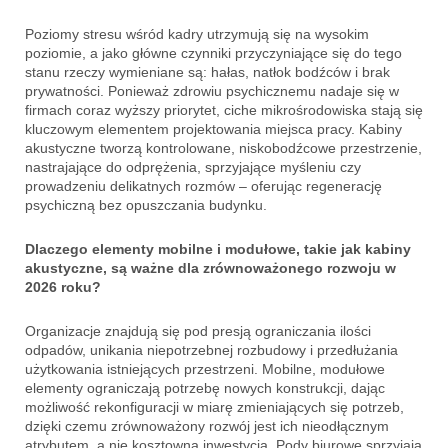
Poziomy stresu wśród kadry utrzymują się na wysokim
poziomie, a jako główne czynniki przyczyniające się do tego
stanu rzeczy wymieniane są: hałas, natłok bodźców i brak
prywatności. Ponieważ zdrowiu psychicznemu nadaje się w
firmach coraz wyższy priorytet, ciche mikrośrodowiska stają się
kluczowym elementem projektowania miejsca pracy. Kabiny
akustyczne tworzą kontrolowane, niskobodźcowe przestrzenie,
nastrajające do odprężenia, sprzyjające myśleniu czy
prowadzeniu delikatnych rozmów – oferując regenerację
psychiczną bez opuszczania budynku.
Dlaczego elementy mobilne i modułowe, takie jak kabiny
akustyczne, są ważne dla zrównoważonego rozwoju w
2026 roku?
Organizacje znajdują się pod presją ograniczania ilości
odpadów, unikania niepotrzebnej rozbudowy i przedłużania
użytkowania istniejących przestrzeni. Mobilne, modułowe
elementy ograniczają potrzebę nowych konstrukcji, dając
możliwość rekonfiguracji w miarę zmieniających się potrzeb,
dzięki czemu zrównoważony rozwój jest ich nieodłącznym
atrybutem, a nie kosztowną inwestycją. Pody biurowe sprzyjają