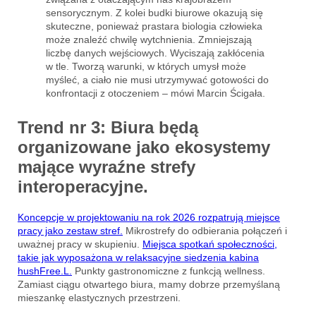
sensorycznym. Z kolei budki biurowe okazują się
skuteczne, ponieważ prastara biologia człowieka
może znaleźć chwilę wytchnienia. Zmniejszają
liczbę danych wejściowych. Wyciszają zakłócenia
w tle. Tworzą warunki, w których umysł może
myśleć, a ciało nie musi utrzymywać gotowości do
konfrontacji z otoczeniem – mówi Marcin Ścigała.
Trend nr 3: Biura będą
organizowane jako ekosystemy
mające wyraźne strefy
interoperacyjne.
Koncepcje w projektowaniu na rok 2026 rozpatrują miejsce
pracy jako zestaw stref.
Mikrostrefy do odbierania połączeń i
uważnej pracy w skupieniu.
Miejsca spotkań społeczności,
takie jak wyposażona w relaksacyjne siedzenia kabina
hushFree.L.
Punkty gastronomiczne z funkcją wellness.
Zamiast ciągu otwartego biura, mamy dobrze przemyślaną
mieszankę elastycznych przestrzeni.