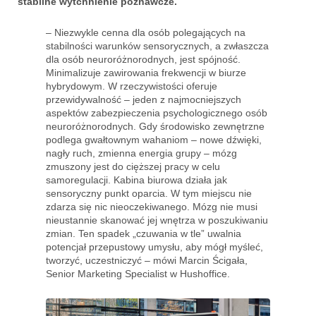
stabilne wytchnienie poznawcze.
– Niezwykle cenna dla osób polegających na
stabilności warunków sensorycznych, a zwłaszcza
dla osób neuroróżnorodnych, jest spójność.
Minimalizuje zawirowania frekwencji w biurze
hybrydowym. W rzeczywistości oferuje
przewidywalność – jeden z najmocniejszych
aspektów zabezpieczenia psychologicznego osób
neuroróżnorodnych. Gdy środowisko zewnętrzne
podlega gwałtownym wahaniom – nowe dźwięki,
nagły ruch, zmienna energia grupy – mózg
zmuszony jest do cięższej pracy w celu
samoregulacji. Kabina biurowa działa jak
sensoryczny punkt oparcia. W tym miejscu nie
zdarza się nic nieoczekiwanego. Mózg nie musi
nieustannie skanować jej wnętrza w poszukiwaniu
zmian. Ten spadek „czuwania w tle” uwalnia
potencjał przepustowy umysłu, aby mógł myśleć,
tworzyć, uczestniczyć – mówi Marcin Ścigała,
Senior Marketing Specialist w Hushoffice.