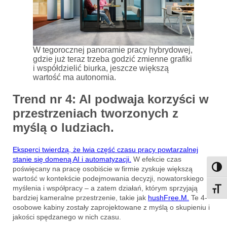
W tegorocznej panoramie pracy hybrydowej,
gdzie już teraz trzeba godzić zmienne grafiki
i współdzielić biurka, jeszcze większą
wartość ma autonomia.
Trend nr 4: AI podwaja korzyści w
przestrzeniach tworzonych z
myślą o ludziach.
Eksperci twierdzą, że lwia część czasu pracy powtarzalnej
stanie się domeną AI i automatyzacji.
W efekcie czas
poświęcany na pracę osobiście w firmie zyskuje większą
Przeł
wartość w kontekście podejmowania decyzji, nowatorskiego
myślenia i współpracy – a zatem działań, którym sprzyjają
Przeł
bardziej kameralne przestrzenie, takie jak
hushFree.M.
Te 4-
osobowe kabiny zostały zaprojektowane z myślą o skupieniu i
jakości spędzanego w nich czasu.