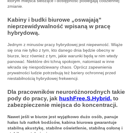
którym miejsca siedzące i dostępność podlegają codziennej
zmianie.
Kabiny i budki biurowe „oswajają”
nieprzewidywalność wpisaną w pracę
hybrydową.
Jednym z minusów pracy hybrydowej jest niepewność. Wiąże
się ona nie tylko z tym, kto danego dnia będzie obecny w
biurze, lecz również z tym, jakie warunki będą w nim wtedy
panować. Niektóre dni tchną spokojem, natomiast w inne
wkrada się niespodziewany chaos. Oprócz zapewnienia
prywatności ludzie potrzebują też bariery ochronnej przed
niestabilnością hybrydowej frekwencji.
Dla pracowników neuroróżnorodnych takie
pody do pracy, jak
hushFree.S.Hybrid,
to
zabezpieczenie miejsca do koncentracji.
Nawet jeśli w biurze jest wyjątkowo dużo osób, panuje
hałas lub natłok bodźców, kabina biurowa gwarantuje
stabilną akustykę, stabilne oświetlenie, stabilną osłonę i