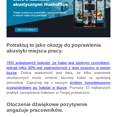
Potraktuj to jako okazję do poprawienia
akustyki miejsca pracy.
76% ankietowych twierdzi, że hałas jest istotnym czynnikiem,
jednak tylko 30% jest zadowolonych z jego poziomu w swoim
biurze
. Dobra wiadomość jest taka, że kilka poprawek
akustycznych może zmienić biurowy hałas w spokojną
atmosferę. Zapoznaj się z naszym
krótkim, kompleksowym
przewodnikiem po hałasie w biurze
. Poznasz 10 najlepszych
praktyk zarządzania hałasem w Twojej przestrzeni.
Otoczenie dźwiękowe pozytywnie
angażuje pracowników.