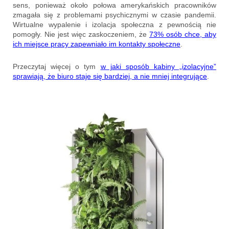
sens, ponieważ około połowa amerykańskich pracowników
zmagała się z problemami psychicznymi w czasie pandemii.
Wirtualne wypalenie i izolacja społeczna z pewnością nie
pomogły. Nie jest więc zaskoczeniem, że
73% osób chce, aby
ich miejsce pracy zapewniało im kontakty społeczne
.
Przeczytaj więcej o tym
w jaki sposób kabiny „izolacyjne”
sprawiają, że biuro staje się bardziej, a nie mniej integrujące
.