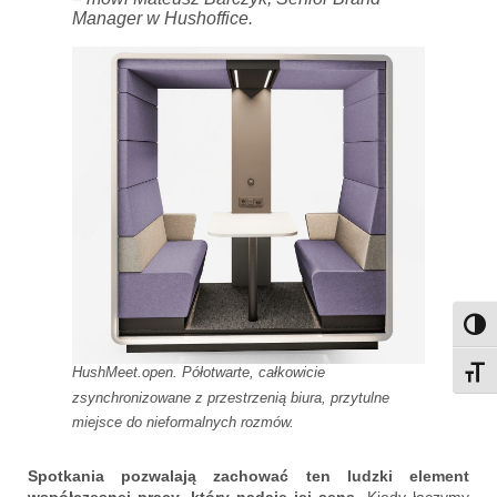
Manager w Hushoffice.
Przeł
HushMeet.open. Półotwarte, całkowicie
Przeł
zsynchronizowane z przestrzenią biura, przytulne
miejsce do nieformalnych rozmów.
Spotkania pozwalają zachować ten ludzki element