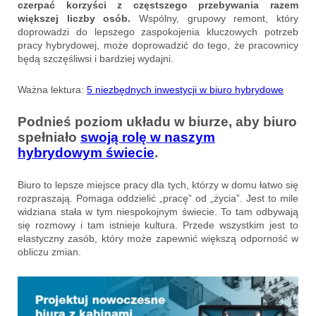
czerpać korzyści z częstszego przebywania razem
większej liczby osób.
Wspólny, grupowy remont, który
doprowadzi do lepszego zaspokojenia kluczowych potrzeb
pracy hybrydowej, może doprowadzić do tego, że pracownicy
będą szczęśliwsi i bardziej wydajni.
Ważna lektura:
5 niezbędnych inwestycji w biuro hybrydowe
Podnieś poziom układu w biurze, aby biuro
spełniało
swoją rolę w naszym
hybrydowym świecie
.
Biuro to lepsze miejsce pracy dla tych, którzy w domu łatwo się
rozpraszają. Pomaga oddzielić „pracę” od „życia”. Jest to mile
widziana stała w tym niespokojnym świecie. To tam odbywają
się rozmowy i tam istnieje kultura. Przede wszystkim jest to
elastyczny zasób, który może zapewnić większą odporność w
obliczu zmian.