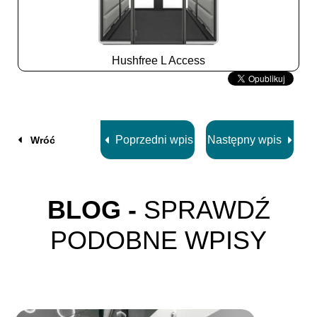
Hushfree L Access
Slide
2
z
8
Poprzedni wpis
Następny wpis
Wróć
BLOG -
SPRAWDŹ
PODOBNE WPISY