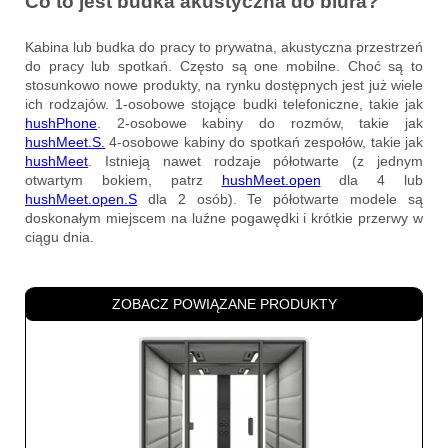
Co to jest budka akustyczna do biura?
Kabina lub budka do pracy to prywatna, akustyczna przestrzeń
do pracy lub spotkań. Często są one mobilne. Choć są to
stosunkowo nowe produkty, na rynku dostępnych jest już wiele
ich rodzajów. 1-osobowe stojące budki telefoniczne, takie jak
hushPhone
. 2-osobowe kabiny do rozmów, takie jak
hushMeet.S.
4-osobowe kabiny do spotkań zespołów, takie jak
hushMeet
. Istnieją nawet rodzaje półotwarte (z jednym
otwartym bokiem, patrz
hushMeet.open
dla 4 lub
hushMeet.open.S
dla 2 osób). Te półotwarte modele są
doskonałym miejscem na luźne pogawędki i krótkie przerwy w
ciągu dnia.
ZOBACZ POWIĄZANE PRODUKTY