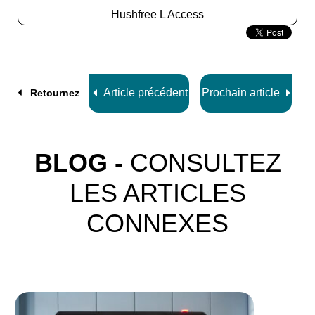
Hushfree L Access
Slide
2
z
8
Article précédent
Prochain article
Retournez
BLOG -
CONSULTEZ
LES ARTICLES
CONNEXES