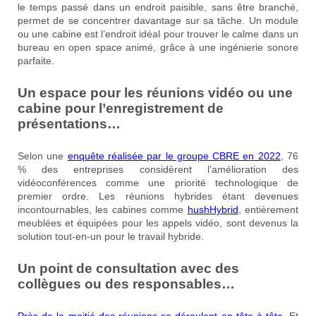
le temps passé dans un endroit paisible, sans être branché,
permet de se concentrer davantage sur sa tâche. Un module
ou une cabine est l’endroit idéal pour trouver le calme dans un
bureau en open space animé, grâce à une ingénierie sonore
parfaite.
Un espace pour les réunions vidéo ou une
cabine pour l’enregistrement de
présentations…
Selon une
enquête réalisée par le groupe CBRE en 2022
, 76
% des entreprises considèrent l’amélioration des
vidéoconférences comme une priorité technologique de
premier ordre. Les réunions hybrides étant devenues
incontournables, les cabines comme
hushHybrid
, entièrement
meublées et équipées pour les appels vidéo, sont devenus la
solution tout-en-un pour le travail hybride.
Un point de consultation avec des
collègues ou des responsables…
Près de la moitié d
e
s réunions se déroulent en tête-à-tête.
Et