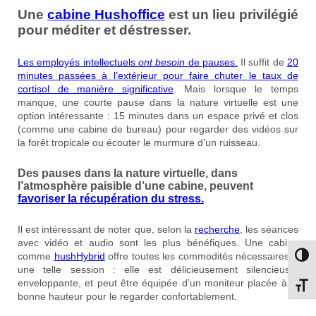
Une
cabine Hushoffice
est un lieu privilégié
pour méditer et déstresser.
Les employés intellectuels
ont besoin
de pauses.
Il suffit de
20
minutes passées à l’extérieur pour faire chuter le taux de
cortisol de manière significative
. Mais lorsque le temps
manque, une courte pause dans la nature virtuelle est une
option intéressante : 15 minutes dans un espace privé et clos
(comme une cabine de bureau) pour regarder des vidéos sur
la forêt tropicale ou écouter le murmure d’un ruisseau.
Des pauses dans la nature virtuelle, dans
l’atmosphère paisible d’une cabine, peuvent
favoriser la récupération du stress.
Il est intéressant de noter que, selon la
recherche
, les séances
avec vidéo et audio sont les plus bénéfiques. Une cabine
comme
hushHybrid
offre toutes les commodités nécessaires à
Passe
une telle session : elle est délicieusement silencieuse,
enveloppante, et peut être équipée d’un moniteur placée à la
Change
bonne hauteur pour le regarder confortablement.