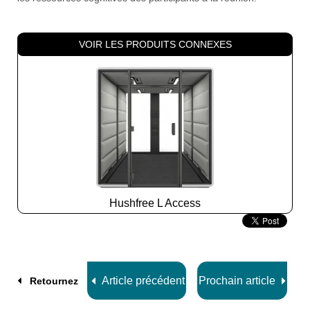
VOIR LES PRODUITS CONNEXES
Hushfree L Access
Slide
2
z
8
Article précédent
Prochain article
Retournez