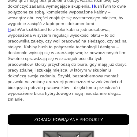
wewnątrz mogą bez problemu odbyć ważną rozmowę czy
dokończyć zadania wymagające skupienia.
H
ushTwin
to dwie
połączone ze sobą, kompletnie wyposażone kabiny –
wewnątrz obu części znajduje się wystarczająco miejsca, by
wygodnie zasiąść z laptopem i dokumentami.
H
ushWork.sit&stand
to z kolei kabina jednoosobowa,
wyposażona w system regulacji wysokości blatu – to od
pracownika zależy, czy woli pracować na siedząco, czy też na
stojąco. Kabiny hush to połączenie technologii i designu –
doskonale wpisują się w aranżację wnętrz nowoczesnych firm.
Świetnie sprawdzają się w szczególności dla tych
pracowników, którzy przychodzą do biura, gdy mają już dosyć
pracy zdalnej i szukają miejsca, w którym w skupieniu
dokończą swoje zadania. Szybki, bezproblemowy montaż
pozwala na zmianę aranżacji pomieszczeń w zależności od
bieżących potrzeb pracowników – dzięki temu przestrzeń i
wyposażenie biura hybrydowego mogą nieustannie ulegać
zmianie.
ZOBACZ POWIĄZANE PRODUKTY