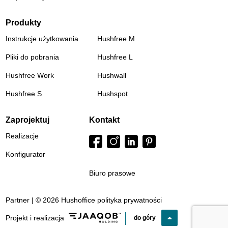
Produkty
Instrukcje użytkowania
Hushfree M
Pliki do pobrania
Hushfree L
Hushfree Work
Hushwall
Hushfree S
Hushspot
Zaprojektuj
Kontakt
Realizacje
Konfigurator
Biuro prasowe
Partner | © 2026 Hushoffice
polityka prywatności
Projekt i realizacja
do góry