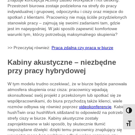
znajduje koncepcja
Activity Based Workplace
i
hot desking
.
Przestrzeń biurowa zostaje podzielona na strefy do pracy
indywidualnej i grupowej, odpoczynku i ciszy oraz miejsce do
spotkań z klientami. Pracownicy nie mają ściśle przydzielonych
stanowisk pracy – zajmują się swoimi zadaniami tam, gdzie
jest im najwygodniej. W jaki sposób zapewnić komfortowe
warunki tym, którzy potrzebują maksymalnego skupienia?
>> Przeczytaj również:
Praca zdalna czy praca w biurze
Kabiny akustyczne – niezbędne
przy pracy hybrydowej
W tym modelu trudno oczekiwać, że w biurze będzie panowała
atmosfera skupienia oraz cisza: pracownicy wpadają
skonsultować swój projekt z przełożonym lub spotkać się ze
współpracownikami, do biura przychodzą także klienci, wiele
rozmów odbywa się również poprzez
videokonferencje
. Kabiny
Przeł
hushTwin
oraz
hushWork.sit&stand
to odpowiedź na potrzebę
strefy ciszy w biurze. Kabiny akustyczne zostały
zaprojektowane w taki sposób, by skutecznie tłumić
Przeł
niepożądane dźwięki: dzięki temu pracownicy znajdujący się