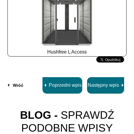
Hushfree L Access
Slide
2
z
8
Poprzedni wpis
Następny wpis
Wróć
BLOG -
SPRAWDŹ
PODOBNE WPISY