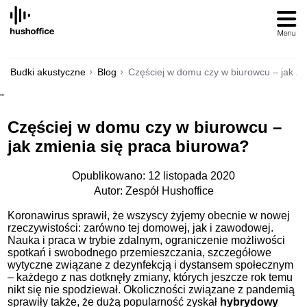
SKIP
TO
CONTENT
Budki akustyczne
Blog
Częściej w domu czy w biurowcu – jak zm
"
Częściej w domu czy w biurowcu –
jak zmienia się praca biurowa?
Opublikowano: 12 listopada 2020
Autor: Zespół Hushoffice
Koronawirus sprawił, że wszyscy żyjemy obecnie w nowej
rzeczywistości: zarówno tej domowej, jak i zawodowej.
Nauka i praca w trybie zdalnym, ograniczenie możliwości
spotkań i swobodnego przemieszczania, szczegółowe
wytyczne związane z dezynfekcją i dystansem społecznym
– każdego z nas dotknęły zmiany, których jeszcze rok temu
nikt się nie spodziewał. Okoliczności związane z pandemią
sprawiły także, że dużą popularność zyskał
hybrydowy