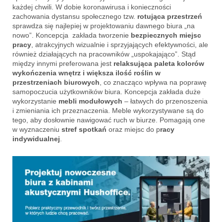
każdej chwili. W dobie koronawirusa i konieczności
zachowania dystansu społecznego tzw.
rotująca przestrzeń
sprawdza się najlepiej w projektowaniu dawnego biura „na
nowo”. Koncepcja zakłada tworzenie
bezpiecznych miejsc
pracy
, atrakcyjnych wizualnie i sprzyjających efektywności, ale
również działających na pracowników „uspokajająco”. Stąd
między innymi preferowana jest
relaksująca paleta kolorów
wykończenia wnętrz i większa ilość roślin w
przestrzeniach biurowych
, co znacząco wpływa na poprawę
samopoczucia użytkowników biura. Koncepcja zakłada duże
wykorzystanie
mebli modułowych
– łatwych do przenoszenia
i zmieniania ich przeznaczenia. Meble wykorzystywane są do
tego, aby dosłownie nawigować ruch w biurze. Pomagają one
w wyznaczeniu
stref spotkań
oraz miejsc do p
racy
indywidualnej
.