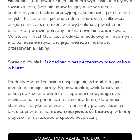
Hushoffice, jest nowoczesnym, komfortowym i wielofunkcyjnym
rozwiązaniem, świetnie sprawdzającym się w roli sali
konferencyjnej i telekonferencyjnej, szkoleniowej, jako gabinet i
innych. To, podobnie jak poprzednia propozycja, całkowicie
odrębna, niezależna przestrzeń wydzielona z przestrzeni
biura, którą w razie potrzeby można dowolnie zaaranżować.
Co istotne – hushMeet jest produktem modułowym i mobilnym,
a to oznacza elastyczność jego metrażu i możliwość
przestawiania kabiny.
Sprawdź również:
Jak zadbać o bezpieczeństwo pracowników
w biurze
Produkty Hushoffice świetnie wpisują się w trend rotującej
przestrzeni miejsc pracy. Są uniwersalne, wielofunkcyjne i
pasują do każdego wnętrza – tego właśnie wymaga dziś
nowoczesna i ergonomiczna aranżacja biura, która musi
stanowić nie tylko odpowiedź na potrzeby pracowników, ale
także odpowia
dać na
nową rzeczywistość biurową
, w której
przyszło nam pracować w sposób bezpieczny.
ZOBACZ POWIĄZANE PRODUKTY