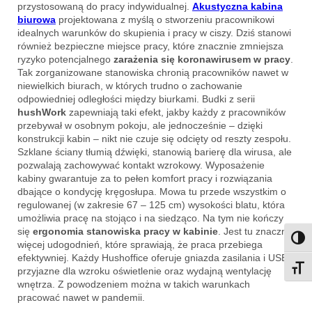
przystosowaną do pracy indywidualnej.
Akustyczna kabina
biurowa
projektowana z myślą o stworzeniu pracownikowi
idealnych warunków do skupienia i pracy w ciszy. Dziś stanowi
również bezpieczne miejsce pracy, które znacznie zmniejsza
ryzyko potencjalnego
zarażenia się koronawirusem w pracy
.
Tak zorganizowane stanowiska chronią pracowników nawet w
niewielkich biurach, w których trudno o zachowanie
odpowiedniej odległości między biurkami. Budki z serii
hushWork
zapewniają taki efekt, jakby każdy z pracowników
przebywał w osobnym pokoju, ale jednocześnie – dzięki
konstrukcji kabin – nikt nie czuje się odcięty od reszty zespołu.
Szklane ściany tłumią dźwięki, stanowią barierę dla wirusa, ale
pozwalają zachowywać kontakt wzrokowy. Wyposażenie
kabiny gwarantuje za to pełen komfort pracy i rozwiązania
dbające o kondycję kręgosłupa. Mowa tu przede wszystkim o
regulowanej (w zakresie 67 – 125 cm) wysokości blatu, która
umożliwia pracę na stojąco i na siedząco. Na tym nie kończy
się
ergonomia stanowiska pracy w kabinie
. Jest tu znacznie
Przeł
więcej udogodnień, które sprawiają, że praca przebiega
efektywniej. Każdy Hushoffice oferuje gniazda zasilania i USB,
Przeł
przyjazne dla wzroku oświetlenie oraz wydajną wentylację
wnętrza. Z powodzeniem można w takich warunkach
pracować nawet w pandemii.