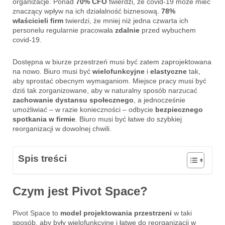
organizacje. Ponad
70% CFO
twierdzi, że covid-19 może mieć
znaczący wpływ na ich działalność biznesową.
78%
właścicieli firm
twierdzi, że mniej niż jedna czwarta ich
personelu regularnie pracowała
zdalnie
przed wybuchem
covid-19.
Dostępna w biurze przestrzeń musi być zatem zaprojektowana
na nowo. Biuro musi być
wielofunkcyjne
i
elastyczne
tak,
aby sprostać obecnym wymaganiom. Miejsce pracy musi być
dziś tak zorganizowane, aby w naturalny sposób narzucać
zachowanie dystansu społecznego
, a jednocześnie
umożliwiać – w razie konieczności – odbycie
bezpiecznego
spotkania w firmie
. Biuro musi być łatwe do szybkiej
reorganizacji w dowolnej chwili.
Spis treści
Czym jest Pivot Space?
Pivot Space to
model projektowania przestrzeni
w taki
sposób, aby były wielofunkcyjne i łatwe do reorganizacji w