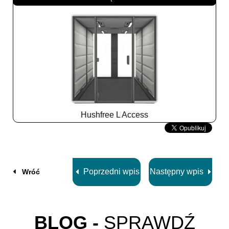
Hushfree L Access
Slide
2
z
8
Poprzedni wpis
Następny wpis
Wróć
BLOG -
SPRAWDŹ