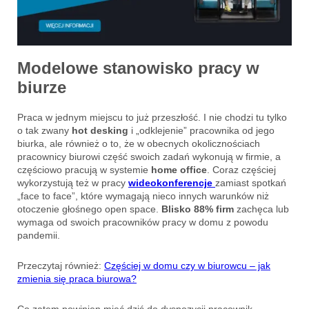
Modelowe stanowisko pracy w
biurze
Praca w jednym miejscu to już przeszłość. I nie chodzi tu tylko
o tak zwany
hot desking
i „odklejenie” pracownika od jego
biurka, ale również o to, że w obecnych okolicznościach
pracownicy biurowi część swoich zadań wykonują w firmie, a
częściowo pracują w systemie
home office
. Coraz częściej
wykorzystują też w pracy
wideokonferencje
zamiast spotkań
„face to face”, które wymagają nieco innych warunków niż
otoczenie głośnego open space.
Blisko 88% firm
zachęca lub
wymaga od swoich pracowników pracy w domu z powodu
pandemii.
Przeczytaj również:
Częściej w domu czy w biurowcu – jak
zmienia się praca biurowa?