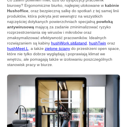
Co zatem powinien mieć dziś do dyspozycji pracownik
biurowy? Ergonomiczne biurko, najlepiej ulokowane w
kabinie
Hushoffice
, oraz bezpieczną salkę do spotkań z tej samej linii
produktów, która pokryta jest wewnątrz na wszystkich
najczęściej dotykanych powierzchniach specjalną
powłoką
antywirusową
mającą za zadanie zminimalizować ryzyko
rozprzestrzeniania się wirusów i mikrobów oraz
zmaksymalizować efektywność pracowników. Idealnych
rozwiązaniem są kabiny
hushWork.sit&stand
,
hushTwin
oraz
hushMeet.L
, a także
zielone ściany
do przestrzeni open space,
które nie tylko dobrze wyglądają i poprawiają klimat we
wnętrzu, ale pomagają także w izolowaniu poszczególnych
stanowisk pracy w biurze.