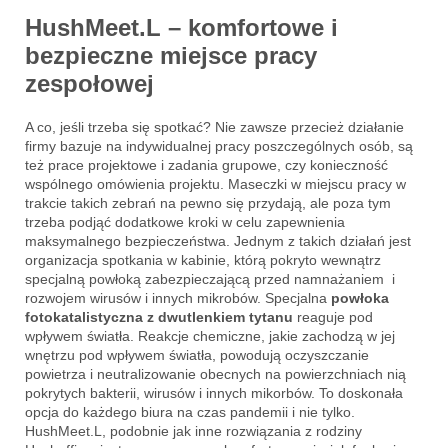
HushMeet.L – komfortowe i
bezpieczne miejsce pracy
zespołowej
A co, jeśli trzeba się spotkać? Nie zawsze przecież działanie
firmy bazuje na indywidualnej pracy poszczególnych osób, są
też prace projektowe i zadania grupowe, czy konieczność
wspólnego omówienia projektu. Maseczki w miejscu pracy w
trakcie takich zebrań na pewno się przydają, ale poza tym
trzeba podjąć dodatkowe kroki w celu zapewnienia
maksymalnego bezpieczeństwa. Jednym z takich działań jest
organizacja spotkania w kabinie, którą pokryto wewnątrz
specjalną powłoką zabezpieczającą przed namnażaniem i
rozwojem wirusów i innych mikrobów. Specjalna
powłoka
fotokatalistyczna z dwutlenkiem tytanu
reaguje pod
wpływem światła. Reakcje chemiczne, jakie zachodzą w jej
wnętrzu pod wpływem światła, powodują oczyszczanie
powietrza i neutralizowanie obecnych na powierzchniach nią
pokrytych bakterii, wirusów i innych mikorbów. To doskonała
opcja do każdego biura na czas pandemii i nie tylko.
HushMeet.L, podobnie jak inne rozwiązania z rodziny