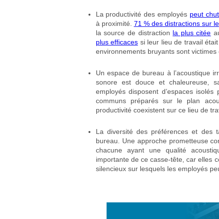
La productivité des employés
peut chu
à proximité.
71 % des distractions sur le 
la source de distraction
la plus citée
au
plus efficaces
si leur lieu de travail étai
environnements bruyants sont victimes d
Un espace de bureau à l’acoustique irré
sonore est douce et chaleureuse, sa
employés disposent d’espaces isolés p
communs préparés sur le plan acousti
productivité coexistent sur ce lieu de tra
La diversité des préférences et des tâ
bureau. Une approche prometteuse consi
chacune ayant une qualité acousti
importante de ce casse-tête, car elles c
silencieux sur lesquels les employés pe