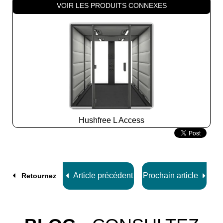
VOIR LES PRODUITS CONNEXES
Hushfree L Access
Slide
2
z
8
Article précédent
Prochain article
Retournez