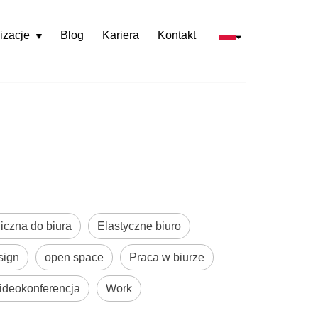
izacje
Blog
Kariera
Kontakt
Rozwiń
menu
iczna do biura
Elastyczne biuro
sign
open space
Praca w biurze
ideokonferencja
Work