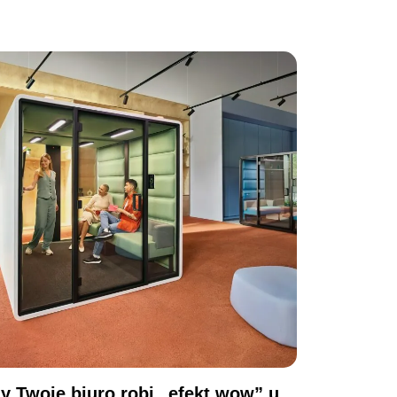
y Twoje biuro robi „efekt wow” u