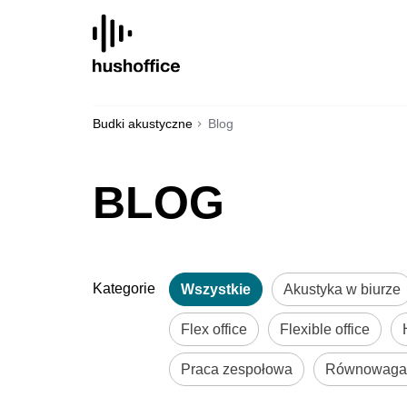
SKIP
TO
CONTENT
Budki akustyczne
Blog
BLOG
Kategorie
Wszystkie
Akustyka w biurze
Flex office
Flexible office
Praca zespołowa
Równowaga 