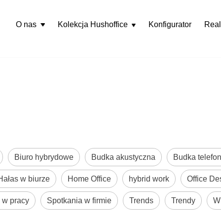
O nas
Kolekcja Hushoffice
Konfigurator
Real
Rozwiń
menu
Biuro hybrydowe
Budka akustyczna
Budka telefon
Hałas w biurze
Home Office
hybrid work
Office De
w pracy
Spotkania w firmie
Trends
Trendy
W