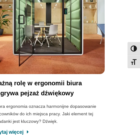
Przeł
Przeł
żną rolę w ergonomii biura
grywa pejzaż dźwiękowy
ra ergonomia oznacza harmonijne dopasowanie
cowników do ich miejsca pracy. Jaki element tej
adanki jest kluczowy? Dźwięk.
ytaj więcej