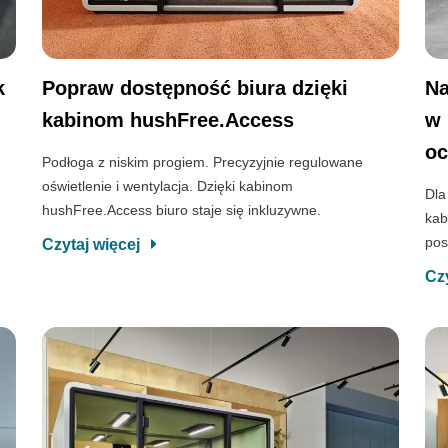
k
Popraw dostępność biura dzięki
Na
kabinom hushFree.Access
w 
oc
i
Podłoga z niskim progiem. Precyzyjnie regulowane
oświetlenie i wentylacja. Dzięki kabinom
Dla
hushFree.Access biuro staje się inkluzywne.
kab
pos
Czytaj więcej
Cz