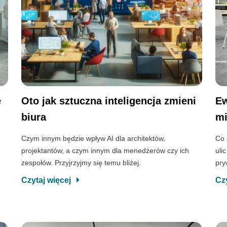
e
Oto jak sztuczna inteligencja zmieni
Ew
biura
mi
Czym innym będzie wpływ AI dla architektów,
Co 
projektantów, a czym innym dla menedżerów czy ich
uli
zespołów. Przyjrzyjmy się temu bliżej.
pry
Czytaj więcej
Cz