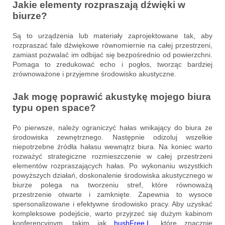
Jakie elementy rozpraszają dźwięki w
biurze?
Są to urządzenia lub materiały zaprojektowane tak, aby
rozpraszać fale dźwiękowe równomiernie na całej przestrzeni,
zamiast pozwalać im odbijać się bezpośrednio od powierzchni.
Pomaga to zredukować echo i pogłos, tworząc bardziej
zrównoważone i przyjemne środowisko akustyczne.
Jak mogę poprawić akustykę mojego biura
typu open space?
Po pierwsze, należy ograniczyć hałas wnikający do biura ze
środowiska zewnętrznego. Następnie odizoluj wszelkie
niepotrzebne źródła hałasu wewnątrz biura. Na koniec warto
rozważyć strategiczne rozmieszczenie w całej przestrzeni
elementów rozpraszających hałas. Po wykonaniu wszystkich
powyższych działań, doskonalenie środowiska akustycznego w
biurze polega na tworzeniu stref, które równoważą
przestrzenie otwarte i zamknięte. Zapewnia to wysoce
spersonalizowane i efektywne środowisko pracy. Aby uzyskać
kompleksowe podejście, warto przyjrzeć się dużym kabinom
konferencyjnym, takim jak
hushFree
.L
, które znacznie