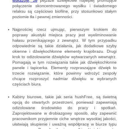
wskazuje, że
pejzaże dźwiękowe najlepiej promujące
połączenie skoncentrowanego wysiłku i świadomego
relaksu są częściowo biofilne, przy stosunkowo stałym
poziomie tła i pewnej zmienności.
Najprościej rzecz ujmując, pierwszym krokiem do
poprawy akustyki miejsca pracy jest wyeliminowanie
hałasu przenikającego z zewnątrz. W tym przypadku
odpowiednie są takie działania, jak dodatkowe szyby
okienne i dźwiękochłonne elementy krajobrazu. Drugi
krok to odizolowanie dźwięków wytwarzanych wewnątrz.
Pomagają w tym rozwiązania takie jak dźwiękochłonne
panele i tapicerka. Elementy rozpraszające dźwięk to
trzecie rozwiązanie, które powinny wdrożyć zespoły
chcące rozproszyć nadmiar dźwięku w wybranych
częściach biura.
Kabiny biurowe, takie jak seria hushFree, są świetną
opcją do otwartych przestrzeni, ponieważ zapewniają
odizolowane środowisko do pracy i spotkań.
Zaprojektowane w drobiazgowy sposób, aby zapewnić
pracownikom przyjemnie ciche wnętrze wysokiej jakości,
ułatwiają skupienie i uważną współpracę w biurze typu