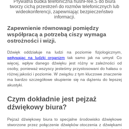
Prywatna budka telefoniczna hushFree.S do biura
tworzy cichą przestrzeń do rozmów telefonicznych lub
wideokonferencji, zapewniając bezpieczeństwo
informacji.
Zapewnienie równowagi pomiędzy
współpracą a potrzebą ciszy wymaga
ostrożności i wizji.
Dźwięk oddziałuje na ludzi na poziomie fizjologicznym,
wpływając na ludzki organizm
tak samo jak na umysł. Co
więcej, wpływ danego dźwięku jest różny w zależności od
osoby, ponieważ wszyscy jesteśmy przystosowani do hałasu o
różnej jakości i poziomie. W związku z tym kluczowe znaczenie
ma bardzo szczegółowe skupienie się na dążeniu do lepszej
akustyki.
Czym dokładnie jest pejzaż
dźwiękowy biura?
Pejzaż dźwiękowy biura to specjalne środowisko dźwiękowe
stworzone przez połączenie dźwięków otoczenia z dźwiękami