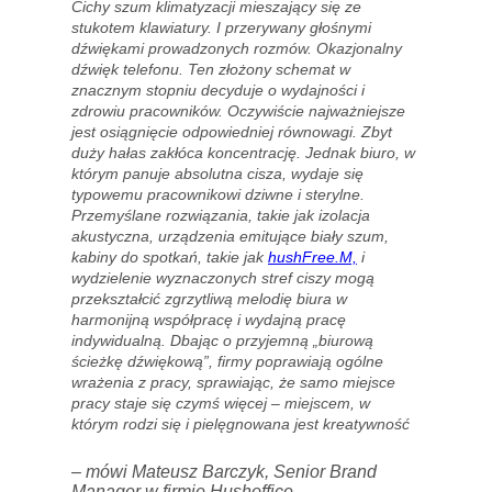
Cichy szum klimatyzacji mieszający się ze
stukotem klawiatury. I przerywany głośnymi
dźwiękami prowadzonych rozmów. Okazjonalny
dźwięk telefonu. Ten złożony schemat w
znacznym stopniu decyduje o wydajności i
zdrowiu pracowników. Oczywiście najważniejsze
jest osiągnięcie odpowiedniej równowagi. Zbyt
duży hałas zakłóca koncentrację. Jednak biuro, w
którym panuje absolutna cisza, wydaje się
typowemu pracownikowi dziwne i sterylne.
Przemyślane rozwiązania, takie jak izolacja
akustyczna, urządzenia emitujące biały szum,
kabiny do spotkań, takie jak
hushFree.M,
i
wydzielenie wyznaczonych stref ciszy mogą
przekształcić zgrzytliwą melodię biura w
harmonijną współpracę i wydajną pracę
indywidualną. Dbając o przyjemną „biurową
ścieżkę dźwiękową”, firmy poprawiają ogólne
wrażenia z pracy, sprawiając, że samo miejsce
pracy staje się czymś więcej – miejscem, w
którym rodzi się i pielęgnowana jest kreatywność
– mówi Mateusz Barczyk, Senior Brand
Manager w firmie Hushoffice.