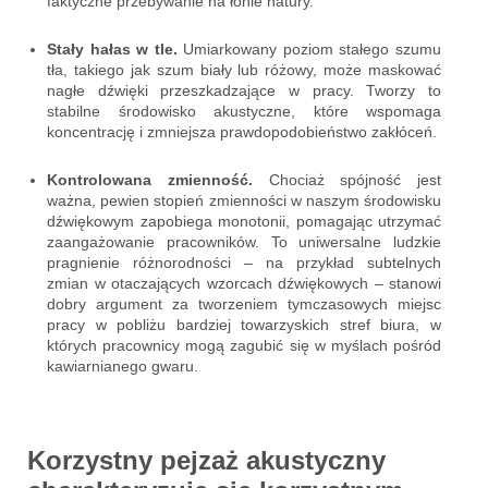
faktyczne przebywanie na łonie natury.
Stały hałas w tle.
Umiarkowany poziom stałego szumu
tła, takiego jak szum biały lub różowy, może maskować
nagłe dźwięki przeszkadzające w pracy. Tworzy to
stabilne środowisko akustyczne, które wspomaga
koncentrację i zmniejsza prawdopodobieństwo zakłóceń.
Kontrolowana zmienność.
Chociaż spójność jest
ważna, pewien stopień zmienności w naszym środowisku
dźwiękowym zapobiega monotonii, pomagając utrzymać
zaangażowanie pracowników. To uniwersalne ludzkie
pragnienie różnorodności – na przykład subtelnych
zmian w otaczających wzorcach dźwiękowych – stanowi
dobry argument za tworzeniem tymczasowych miejsc
pracy w pobliżu bardziej towarzyskich stref biura, w
których pracownicy mogą zagubić się w myślach pośród
kawiarnianego gwaru.
Korzystny pejzaż akustyczny