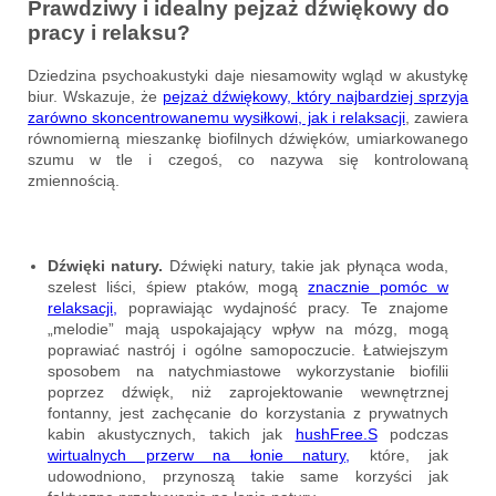
Prawdziwy i idealny pejzaż dźwiękowy do
pracy i relaksu?
Dziedzina psychoakustyki daje niesamowity wgląd w akustykę
biur. Wskazuje, że
pejzaż dźwiękowy, który najbardziej sprzyja
zarówno skoncentrowanemu wysiłkowi, jak i relaksacji
, zawiera
równomierną mieszankę biofilnych dźwięków, umiarkowanego
szumu w tle i czegoś, co nazywa się kontrolowaną
zmiennością.
Dźwięki natury.
Dźwięki natury, takie jak płynąca woda,
szelest liści, śpiew ptaków, mogą
znacznie pomóc w
relaksacji,
poprawiając wydajność pracy. Te znajome
„melodie” mają uspokajający wpływ na mózg, mogą
poprawiać nastrój i ogólne samopoczucie. Łatwiejszym
sposobem na natychmiastowe wykorzystanie biofilii
poprzez dźwięk, niż zaprojektowanie wewnętrznej
fontanny, jest zachęcanie do korzystania z prywatnych
kabin akustycznych, takich jak
hushFree.S
podczas
wirtualnych przerw na łonie natury,
które, jak
udowodniono, przynoszą takie same korzyści jak