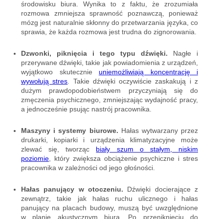
środowisku biura. Wynika to z faktu, że zrozumiała
rozmowa zmniejsza sprawność poznawczą, ponieważ
mózg jest naturalnie skłonny do przetwarzania języka, co
sprawia, że każda rozmowa jest trudna do zignorowania.
Dzwonki, piknięcia i tego typu dźwięki.
Nagłe i
przerywane dźwięki, takie jak powiadomienia z urządzeń,
wyjątkowo skutecznie
uniemożliwiają koncentrację i
wywołują stres
. Takie dźwięki oczywiście zaskakują i z
dużym prawdopodobieństwem przyczyniają się do
zmęczenia psychicznego, zmniejszając wydajność pracy,
a jednocześnie psując nastrój pracownika.
Maszyny i systemy biurowe.
Hałas wytwarzany przez
drukarki, kopiarki i urządzenia klimatyzacyjne może
zlewać się, tworząc
biały szum o stałym, niskim
poziomie
, który zwiększa obciążenie psychiczne i stres
pracownika w zależności od jego głośności.
Hałas panujący w otoczeniu.
Dźwięki docierające z
zewnątrz, takie jak hałas ruchu ulicznego i hałas
panujący na placach budowy, muszą być uwzględnione
w planie akustycznym biura. Po przeniknięciu do