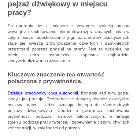
pejzaż dźwiękowy w miejscu
pracy?
Po uporaniu się z hałasem z zewnątrz, izolacją hałasu
wewnątrz i zastosowaniu elementów rozpraszających hałas w
całym biurze, udoskonalenie jego parametrów akustycznych
staje się kwestią zrównoważenia otwartych i zamkniętych
przestrzeni poprzez podział na strefy. Jest to wisienka na
torcie, która ostatecznie zapewnia najbardziej
zindywidualizowane rozwiązanie.
Kluczowe znaczenie ma otwartość
połączona z prywatnością.
Dzisiejsi pracownicy chcą autonomii.
Kontrola nad tym, gdzie,
kiedy i jak pracują. Preferencje te dotyczą również akustyki w
miejscu pracy – ludzie szukają dostępu do różnorodnych
pejzaży dźwiękowych. Chodzi o gwarancję zachowania
prywatności podczas rozmów telefonicznych, eliminację
zgiełku podczas pracy twórczej i zapewnienie ciszy w chwilach
koncentracji, w zależności od potrzeb.