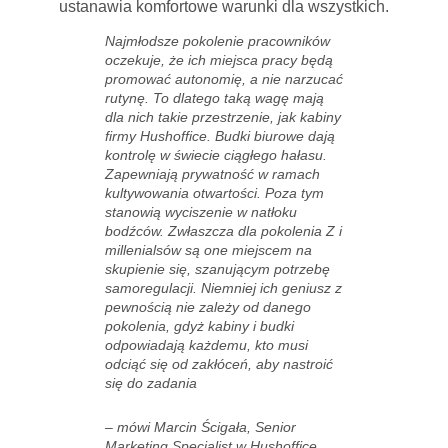
ustanawia komfortowe warunki dla wszystkich.
Najmłodsze pokolenie pracowników
oczekuje, że ich miejsca pracy będą
promować autonomię, a nie narzucać
rutynę. To dlatego taką wagę mają
dla nich takie przestrzenie, jak kabiny
firmy Hushoffice. Budki biurowe dają
kontrolę w świecie ciągłego hałasu.
Zapewniają prywatność w ramach
kultywowania otwartości. Poza tym
stanowią wyciszenie w natłoku
bodźców. Zwłaszcza dla pokolenia Z i
millenialsów są one miejscem na
skupienie się, szanującym potrzebę
samoregulacji. Niemniej ich geniusz z
pewnością nie zależy od danego
pokolenia, gdyż kabiny i budki
odpowiadają każdemu, kto musi
odciąć się od zakłóceń, aby nastroić
się do zadania
– mówi Marcin Ścigała, Senior
Marketing Specialist w Hushoffice.