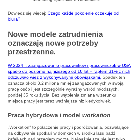
Dowiedz się więcej:
Czego każde pokolenie oczekuje od
biura?
Nowe modele zatrudnienia
oznaczają nowe potrzeby
przestrzenne.
W 2024 r. zaangażowanie pracowników i pracowniczek w USA
spadło do poziomu najniższego od 10 lat – raptem 31% z nich
odczuwało więź z wykonywanymi obowiązkami.
Spadek ten
oznacza około 3,2 miliona mniej zaangażowanych w swoją
pracę osób i jest szczególnie wyraźny wśród młodszych,
poniżej 35 roku życia. Bez wątpienia zmiana wizerunku
miejsca pracy jest teraz ważniejsza niż kiedykolwiek.
Praca hybrydowa i model
workation
„Workation” to połączenie pracy i podróżowania, pozwalające
na odbywanie spotkań w domkach w środku lasu bądź
kafejkach nad brzegiem morza. Najważniejsza nie jest tylko