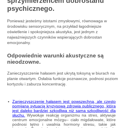
sprzymierzeńcem dobrostanu
psychicznego.
Ponieważ jesteśmy istotami zmysłowymi, równowaga w
środowisku sensorycznym, na przykład łagodniejsze
oświetlenie i spokojniejsza akustyka, jest jednym z
najważniejszych czynników wspierających dobrostan
emocjonalny.
Odpowiednie warunki akustyczne są
nieodzowne.
Zanieczyszczenie hałasem jest ukrytą toksyną w biurach na
planie otwartym. Osłabia funkcje poznawcze, podnosi poziom
kortyzolu i zaburza koncentrację.
Zanieczyszczenie hałasem jest powszechną, ale często
pomijaną sytuacją kryzysową zdrowia publicznego, która
jest daleko bardziej szkodliwa niż sama szkodliwość dla
słuchu.
Wywołuje reakcję organizmu na stres, aktywuje
centrum emocjonalne mózgu– ciało migdałowate, które
podnosi tętno i uwalnia hormony stresu, takie jak