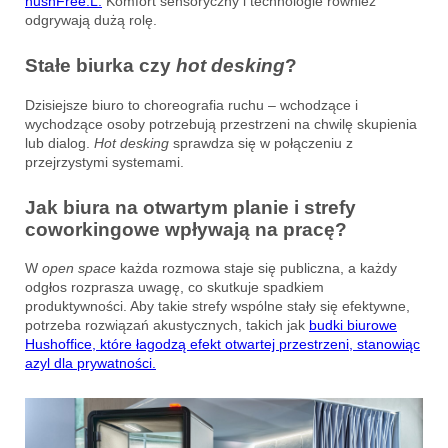
hushFree.L.
Komfort sensoryczny i technologie również
odgrywają dużą rolę.
Stałe biurka czy
hot desking
?
Dzisiejsze biuro to choreografia ruchu – wchodzące i
wychodzące osoby potrzebują przestrzeni na chwilę skupienia
lub dialog.
Hot desking
sprawdza się w połączeniu z
przejrzystymi systemami.
Jak biura na otwartym planie i strefy
coworkingowe wpływają na pracę?
W
open space
każda rozmowa staje się publiczna, a każdy
odgłos rozprasza uwagę, co skutkuje spadkiem
produktywności. Aby takie strefy wspólne stały się efektywne,
potrzeba rozwiązań akustycznych, takich jak
budki biurowe
Hushoffice, które łagodzą efekt otwartej przestrzeni, stanowiąc
azyl dla prywatności.