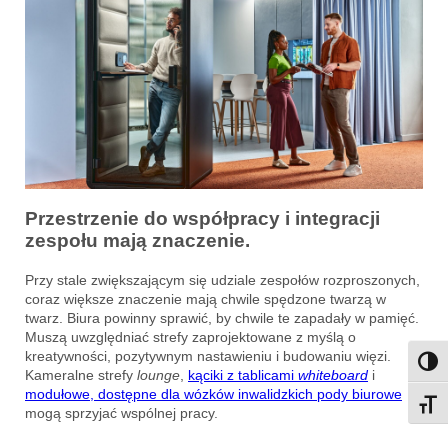
Przestrzenie do współpracy i integracji
zespołu mają znaczenie.
Przy stale zwiększającym się udziale zespołów rozproszonych,
coraz większe znaczenie mają chwile spędzone twarzą w
twarz. Biura powinny sprawić, by chwile te zapadały w pamięć.
Muszą uwzględniać strefy zaprojektowane z myślą o
kreatywności, pozytywnym nastawieniu i budowaniu więzi.
Przeł
Kameralne strefy
lounge
,
kąciki z tablicami
whiteboard
i
modułowe, dostępne dla wózków inwalidzkich pody biurowe
Przeł
mogą sprzyjać wspólnej pracy.