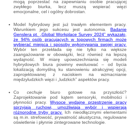
mogą poprzestać na zapewnianiu osobie pracującej
zwykłego biurka, lecz muszą wspierać więzi
emocjonalne, cel i ogólny dobrostan.
Model hybrydowy jest już trwałym elementem pracy.
Warunkiem jego sukcesu jest autonomia.
Badanie
Genslera pt. „Global Workplace Survey 2024” wykazało,
że 94% osób pracujących w topowych firmach może
wybierać miejsca i sposoby wykonywania swojej pracy.
Wybór ten przekłada się nie tylko na większe
zaangażowanie w obowiązki, lecz również na lepszą
wydajność. W miarę upowszechniania się modeli
hybrydowych biura powinny ewoluować – od bycia
lokalizacją domyślną ku stanowieniu atrakcyjnej opcji,
zaprojektowanej z naciskiem na wzmacnianie
międzyludzkich więzi i „ludzkich” aspektów pracy.
Co
cechuje
biuro gotowe na przyszłość?
Zaprojektowanie pod kątem sensoryki, mobilności i
płynności pracy.
Wysoce wydajne przestrzenie pracy
sprzyjają ruchowi, umożliwiają wybór i wspierają
różnorodne tryby pracy.
Ich nieodłącznymi elementami
są m.in. strefowość, prywatność akustyczna, regulowane
oświetlenie i płynnie zintegrowane technologie.