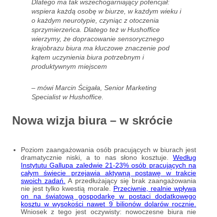
Dlatego ma tak wszechogarniający potencjał:
wspiera każdą osobę w biurze, w każdym wieku i
o każdym neurotypie, czyniąc z otoczenia
sprzymierzeńca. Dlatego też w Hushoffice
wierzymy, że dopracowanie sensorycznego
krajobrazu biura ma kluczowe znaczenie pod
kątem uczynienia biura potrzebnym i
produktywnym miejscem
– mówi Marcin Ścigała, Senior Marketing
Specialist w Hushoffice.
Nowa wizja biura – w skrócie
Poziom zaangażowania osób pracujących w biurach jest
dramatycznie niski, a to nas słono kosztuje.
Według
Instytutu Gallupa zaledwie 21-23% osób pracujących na
całym świecie przejawia aktywną postawę w trakcie
swoich zadań.
A przedłużający się brak zaangażowania
nie jest tylko kwestią morale.
Przeciwnie, realnie wpływa
on na światową gospodarkę w postaci dodatkowego
kosztu w wysokości nawet 9 bilionów dolarów rocznie.
Wniosek z tego jest oczywisty: nowoczesne biura nie