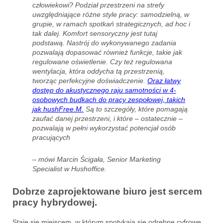
człowiekowi? Podział przestrzeni na strefy
uwzględniające różne style pracy: samodzielną, w
grupie, w ramach spotkań strategicznych, ad hoc i
tak dalej. Komfort sensoryczny jest tutaj
podstawą. Nastrój do wykonywanego zadania
pozwalają dopasować również funkcje, takie jak
regulowane oświetlenie. Czy też regulowana
wentylacja, która oddycha tą przestrzenią,
tworząc perfekcyjne doświadczenie.
Oraz łatwy
dostęp do akustycznego raju samotności w 4-
osobowych budkach do pracy zespołowej, takich
jak hushFree.M.
Są to szczegóły, które pomagają
zaufać danej przestrzeni, i które – ostatecznie –
pozwalają w pełni wykorzystać potencjał osób
pracujących
– mówi Marcin Ścigała, Senior Marketing
Specialist w Hushoffice.
Dobrze zaprojektowane biuro jest sercem
pracy hybrydowej.
Staje się miejscem, w którym spotykają się odrębne cyfrowe