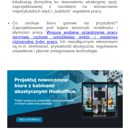
lokalizacją domyślną ku stanowieniu atrakcyjnej opcji,
zaprojektowanej z naciskiem na wzmacnianie
międzyludzkich więzi i „ludzkich” aspektów pracy.
Co
cechuje
biuro gotowe na przyszłość?
Zaprojektowanie pod kątem sensoryki, mobilności i
płynności pracy.
Wysoce wydajne przestrzenie pracy
sprzyjają ruchowi, umożliwiają wybór i wspierają
różnorodne tryby pracy.
Ich nieodłącznymi elementami
są m.in. strefowość, prywatność akustyczna, regulowane
oświetlenie i płynnie zintegrowane technologie.