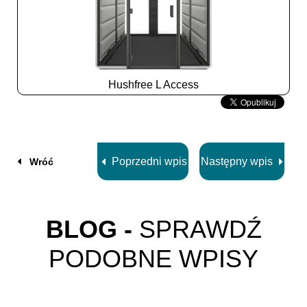
Hushfree L Access
Slide
2
z
8
Poprzedni wpis
Następny wpis
Wróć
BLOG -
SPRAWDŹ
PODOBNE WPISY