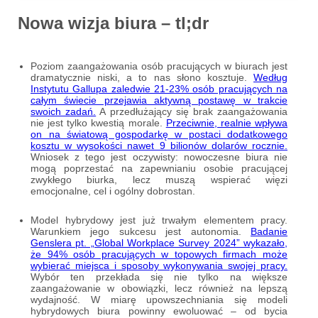
Nowa wizja biura – tl;dr
Poziom zaangażowania osób pracujących w biurach jest
dramatycznie niski, a to nas słono kosztuje.
Według
Instytutu Gallupa zaledwie 21-23% osób pracujących na
całym świecie przejawia aktywną postawę w trakcie
swoich zadań.
A przedłużający się brak zaangażowania
nie jest tylko kwestią morale.
Przeciwnie, realnie wpływa
on na światową gospodarkę w postaci dodatkowego
kosztu w wysokości nawet 9 bilionów dolarów rocznie.
Wniosek z tego jest oczywisty: nowoczesne biura nie
mogą poprzestać na zapewnianiu osobie pracującej
zwykłego biurka, lecz muszą wspierać więzi
emocjonalne, cel i ogólny dobrostan.
Model hybrydowy jest już trwałym elementem pracy.
Warunkiem jego sukcesu jest autonomia.
Badanie
Genslera pt. „Global Workplace Survey 2024” wykazało,
że 94% osób pracujących w topowych firmach może
wybierać miejsca i sposoby wykonywania swojej pracy.
Wybór ten przekłada się nie tylko na większe
zaangażowanie w obowiązki, lecz również na lepszą
wydajność. W miarę upowszechniania się modeli
hybrydowych biura powinny ewoluować – od bycia