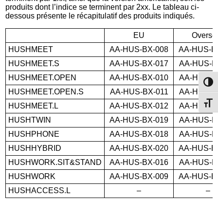
produits dont l’indice se terminent par 2xx. Le tableau ci-
dessous présente le récapitulatif des produits indiqués.
EU
Overse
HUSHMEET
AA-HUS-BX-008
AA-HUS-B
HUSHMEET.S
AA-HUS-BX-017
AA-HUS-B
HUSHMEET.OPEN
AA-HUS-BX-010
AA-HUS-B
Passe
HUSHMEET.OPEN.S
AA-HUS-BX-011
AA-HUS-B
Change
HUSHMEET.L
AA-HUS-BX-012
AA-HUS-B
HUSHTWIN
AA-HUS-BX-019
AA-HUS-B
HUSHPHONE
AA-HUS-BX-018
AA-HUS-B
HUSHHYBRID
AA-HUS-BX-020
AA-HUS-B
HUSHWORK.SIT&STAND
AA-HUS-BX-016
AA-HUS-B
HUSHWORK
AA-HUS-BX-009
AA-HUS-B
HUSHACCESS.L
–
–