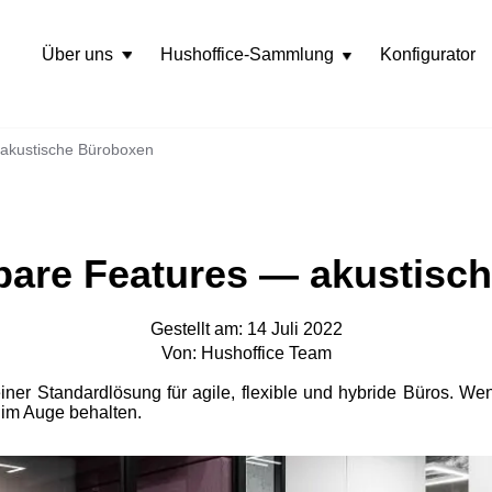
Über uns
Hushoffice-Sammlung
Konfigurator
Rozwiń
menu
 akustische Büroboxen
tbare Features — akustisc
Gestellt am: 14 Juli 2022
Von: Hushoffice Team
r Standardlösung für agile, flexible und hybride Büros. Wen
e im Auge behalten.