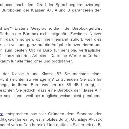
Büroboxen nach dem Grad der Sprachpegelreduzierung,
D. Büroboxen der Klassen A+, A und B garantieren den
phäre“? Erstens: Gespräche, die in der Bürobox geführt
rhalb der Bürobox nicht mitgehört. Zweitens: Nutzer
r darum sorgen, ob ihnen jemand zuhört, weil dies
ie sich voll und ganz auf die Aufgabe konzentrieren und
 zum besten Ort im Büro für sensible, vertrauliche,
ür konzentriertes Arbeiten. Da keine Wörter außerhalb
aum für alle friedlicher und produktiver.
 der Klasse A und Klasse B? Sie möchten einen
icht (leichter zu verlagern)? Entscheiden Sie sich für
egel in Ihrem Büro weniger als 35 dB beträgt, ist
Beachten Sie jedoch, dass eine Bürobox der Klasse A in
e sein kann, weil sie möglicherweise nicht genügend
ce
entsprechen aus vier Gründen dem Standard der
htigkeit (für ein agiles, mobiles Büro). Günstige Akustik
egel von außen herein). Und natürlich Sicherheit (z. B.