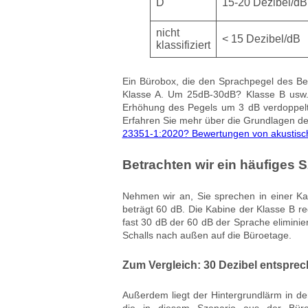
D
15-20 Dezibel/dB
nicht
< 15 Dezibel/dB
klassifiziert
Ein Bürobox, die den Sprachpegel des Ben
Klasse A. Um 25dB-30dB? Klasse B usw. Es
Erhöhung des Pegels um 3 dB verdoppelt. D
Erfahren Sie mehr über die Grundlagen de
23351-1:2020? Bewertungen von akustisc
Betrachten wir ein häufiges 
Nehmen wir an, Sie sprechen in einer Kab
beträgt 60 dB. Die Kabine der Klasse B r
fast 30 dB der 60 dB der Sprache eliminie
Schalls nach außen auf die Büroetage.
Zum Vergleich: 30 Dezibel entsprech
Außerdem liegt der Hintergrundlärm in de
die in diesem Szenario aus der Bür