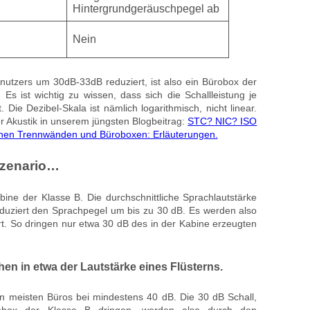
Hintergrundgeräuschpegel ab
Nein
utzers um 30dB-33dB reduziert, ist also ein Bürobox der
 ist wichtig zu wissen, dass sich die Schallleistung je
ie Dezibel-Skala ist nämlich logarithmisch, nicht linear.
r Akustik in unserem jüngsten Blogbeitrag:
STC? NIC? ISO
hen Trennwänden und Büroboxen: Erläuterungen.
Szenario…
ine der Klasse B. Die durchschnittliche Sprachlautstärke
eduziert den Sprachpegel um bis zu 30 dB. Es werden also
rt. So dringen nur etwa 30 dB des in der Kabine erzeugten
en in etwa der Lautstärke eines Flüsterns.
n meisten Büros bei mindestens 40 dB. Die 30 dB Schall,
obox der Klasse B dringen, werden also durch den