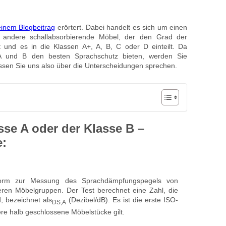
einem Blogbeitrag
erörtert. Dabei handelt es sich um einen
 andere schallabsorbierende Möbel, der den Grad der
 und es in die Klassen A+, A, B, C oder D einteilt. Da
A und B den besten Sprachschutz bieten, werden Sie
ssen Sie uns also über die Unterscheidungen sprechen.
sse A oder der Klasse B –
e:
rm zur Messung des Sprachdämpfungspegels von
eren Möbelgruppen. Der Test berechnet eine Zahl, die
, bezeichnet als
(Dezibel/dB). Es ist die erste ISO-
DS,A
ere halb geschlossene Möbelstücke gilt.