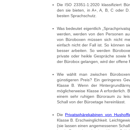
Die ISO 23351-1:2020 klassifiziert 
den sie bieten, in A+, A, B, C oder 
besten Sprachschutz.
Was bedeutet eigentlich „Sprachprivats
werden, werden von den Personen auße
von Büroboxen müssen sich nicht meh
einfach nicht der Fall ist. So können s
besser arbeiten. So werden Büroboxen
private oder heikle Gespräche sowie f
der Bürobox gelangen, wird der offene R
Wie wählt man zwischen Büroboxen
günstigeren Preis? Ein geringeres Gew
Klasse B. Wenn der Hintergrundlärmp
möglicherweise Klasse A erforderlich. 
einem sehr ruhigen Büroraum zu leis
Schall von der Büroetage hereinlässt.
Die
Privatsphärekabinen von Hushoffi
Klasse B. Erschwinglichkeit. Leichtgewic
(sie lassen einen angemessenen Schallp