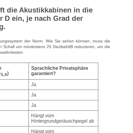
t die Akustikkabinen in die
r D ein, je nach Grad der
g.
zierungssystem der Norm. Wie Sie sehen können, muss die
n Schall um mindestens 25 Dezibel/dB reduzieren, um die
ewährleisten.
s
Sprachliche Privatsphäre
D
)
garantiert?
S,A
Ja
Ja
Ja
Hängt vom
Hintergrundgeräuschpegel ab
Hängt vom