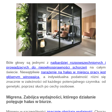
Bóle głowy są jednymi z
najbardziej rozpowszechnionych i
prowadzących do niepełnosprawności schorzeń
na całym
świecie. Niewątpliwie
narażenie
na hałas w miejscu pracy jest
głównym winowajcą,
a indywidualna podatność różni się
znacznie w zależności od każdego potencjalnego czynnika: od
genetyki, poprzez słuch po cechy osobowe.
Migrena. Zabójca wydajności, którego działanie
potęguje hałas w biurze.
Migreny w szczególności
znacznie obniżają wydajność.
Chorzy