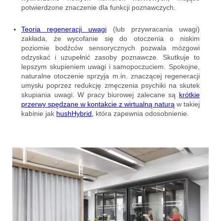
potwierdzone znaczenie dla funkcji poznawczych.
Teoria regeneracji uwagi
(lub przywracania uwagi)
zakłada, że wycofanie się do otoczenia o niskim
poziomie bodźców sensorycznych pozwala mózgowi
odzyskać i uzupełnić zasoby poznawcze. Skutkuje to
lepszym skupieniem uwagi i samopoczuciem. Spokojne,
naturalne otoczenie sprzyja m.in. znaczącej regeneracji
umysłu poprzez redukcję zmęczenia psychiki na skutek
skupiania uwagi. W pracy biurowej zalecane są
krótkie
przerwy spędzane w kontakcie z wirtualną naturą
w takiej
kabinie jak
hushHybrid,
która zapewnia odosobnienie.