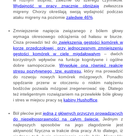
Wydajność w pracy znacznie obniżają
zwłaszcza
migreny. Chorzy określają swoją wydajność podczas
ataku migreny na poziomie
zaledwie 46%
.
Zmniejszenie napięcia związanego z bólem głowy
wymaga okresowego odciążenia od hałasu w biurze.
Cisza prowadzi też do
zwiększenia gęstości komórek w
korze przedczołowej, przy jednoczesnym zmniejszeniu
gęstości komórek w ciele migdałowatym
– dwóch
korzystnych wpływów na funkcje kognitywne i ogólne
dobre samopoczucie.
Wywołuje ona również reakcję
stresu pozytywnego, tzw. eustresu,
który ma prowadzić
do rozwoju nowych komórek mózgowych. Ponadto
spędzanie przerw w otoczeniu o niskim natężeniu
bodźców pozwala mózgowi zregenerować się. Dlatego
też inteligentnym rozwiązaniem na przewlekłe bóle głowy
i stres w miejscu pracy są
kabiny Hushoffice
.
Ból pleców jest
jedną z głównych przyczyn prowadzących
do niepełnosprawności na całym świecie.
Jednym z
najlepszych sposobów na jego złagodzenie jest
aktywność fizyczna w trakcie dnia pracy. A to dlatego, iż