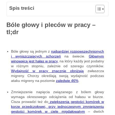
Spis treści
Bóle głowy i pleców w pracy –
tl;dr
Bóle głowy są jednym z
najbardziej rozpowszechnionych
i wyniszczających schorzeń
na świecie.
Głównym
winowajcą
jest hałas w pracy,
na który każdy jest podatny
w różnym stopniu, zależnie od szeregu czynników.
Wydajność w pracy znacznie obniżają
zwłaszcza
migreny. Chorzy określają swoją wydajność podczas
ataku migreny na poziomie
zaledwie 46%
.
Zmniejszenie napięcia związanego z bólem głowy
wymaga okresowego odciążenia od hałasu w biurze.
Cisza prowadzi też do
zwiększenia gęstości komórek w
korze przedczołowej, przy jednoczesnym zmniejszeniu
gęstości komórek w ciele migdałowatym
– dwóch