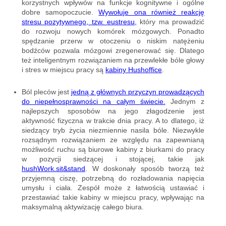
korzystnych wpływów na funkcje kognitywne i ogólne
dobre samopoczucie.
Wywołuje ona również reakcję
stresu pozytywnego, tzw. eustresu,
który ma prowadzić
do rozwoju nowych komórek mózgowych. Ponadto
spędzanie przerw w otoczeniu o niskim natężeniu
bodźców pozwala mózgowi zregenerować się. Dlatego
też inteligentnym rozwiązaniem na przewlekłe bóle głowy
i stres w miejscu pracy są
kabiny Hushoffice
.
Ból pleców jest
jedną z głównych przyczyn prowadzących
do niepełnosprawności na całym świecie.
Jednym z
najlepszych sposobów na jego złagodzenie jest
aktywność fizyczna w trakcie dnia pracy. A to dlatego, iż
siedzący tryb życia niezmiennie nasila bóle. Niezwykle
rozsądnym rozwiązaniem ze względu na zapewnianą
możliwość ruchu są biurowe kabiny z biurkami do pracy
w pozycji siedzącej i stojącej, takie jak
hushWork.sit&stand
. W doskonały sposób tworzą też
przyjemną ciszę, potrzebną do rozładowania napięcia
umysłu i ciała. Zespół może z łatwością ustawiać i
przestawiać takie kabiny w miejscu pracy, wpływając na
maksymalną aktywizację całego biura.