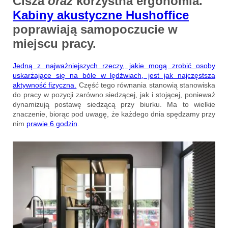
Cisza
oraz
korzystna ergonomia.
Kabiny akustyczne Hushoffice
poprawiają samopoczucie w
miejscu pracy.
Jedną z najważniejszych rzeczy, jakie mogą zrobić osoby
uskarżające się na bóle w lędźwiach, jest jak najczęstsza
aktywność fizyczna.
Część tego równania stanowią stanowiska
do pracy w pozycji zarówno siedzącej, jak i stojącej, ponieważ
dynamizują postawę siedzącą przy biurku. Ma to wielkie
znaczenie, biorąc pod uwagę, że każdego dnia spędzamy przy
nim
prawie 6 godzin
.