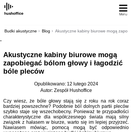
SKIP
TO
CONTENT
Budki akustyczne
Blog
Akustyczne kabiny biurowe mogą zapobie
"
Akustyczne kabiny biurowe mogą
zapobiegać bólom głowy i łagodzić
bóle pleców
Opublikowano: 12 lutego 2024
Autor: Zespół Hushoffice
Czy wiesz, że bóle głowy stają się z roku na rok coraz
bardziej powszechne? Podobnie ból dolnych partii pleców
szybko staje się wszechobecny. Ponieważ te przypadłości
charakterystyczne dla współczesnego świata mają silny
związek z hałasem w biurze, warto się im lepiej przyjrzeć.
Nawiasem mówiąc, pomocą mogą być odpowiednio