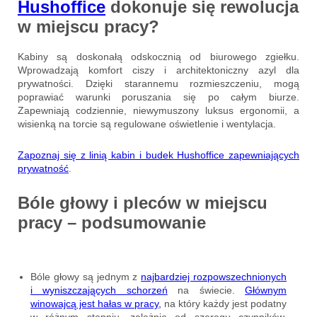
Hushoffice
dokonuje się rewolucja
w miejscu pracy?
Kabiny są doskonałą odskocznią od biurowego zgiełku.
Wprowadzają komfort ciszy i architektoniczny azyl dla
prywatności. Dzięki starannemu rozmieszczeniu, mogą
poprawiać warunki poruszania się po całym biurze.
Zapewniają codziennie, niewymuszony luksus ergonomii, a
wisienką na torcie są regulowane oświetlenie i wentylacja.
Zapoznaj się z linią kabin i budek Hushoffice
zapewniających
prywatność
.
Bóle głowy i pleców w miejscu
pracy – podsumowanie
Bóle głowy są jednym z
najbardziej rozpowszechnionych
i wyniszczających schorzeń
na świecie.
Głównym
winowajcą
jest hałas w pracy,
na który każdy jest podatny
w różnym stopniu, zależnie od szeregu czynników.