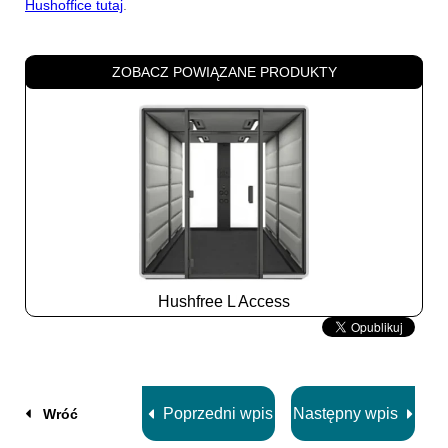
Hushoffice tutaj
.
ZOBACZ POWIĄZANE PRODUKTY
Hushfree L Access
Slide
2
z
8
Poprzedni wpis
Następny wpis
Wróć