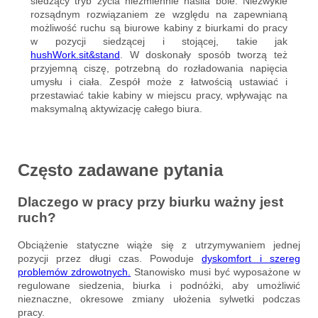
siedzący tryb życia niezmiennie nasila bóle. Niezwykle
rozsądnym rozwiązaniem ze względu na zapewnianą
możliwość ruchu są biurowe kabiny z biurkami do pracy
w pozycji siedzącej i stojącej, takie jak
hushWork.sit&stand
. W doskonały sposób tworzą też
przyjemną ciszę, potrzebną do rozładowania napięcia
umysłu i ciała. Zespół może z łatwością ustawiać i
przestawiać takie kabiny w miejscu pracy, wpływając na
maksymalną aktywizację całego biura.
Często zadawane pytania
Dlaczego w pracy przy biurku ważny jest
ruch?
Obciążenie statyczne wiąże się z utrzymywaniem jednej
pozycji przez długi czas. Powoduje
dyskomfort i szereg
problemów zdrowotnych.
Stanowisko musi być wyposażone w
regulowane siedzenia, biurka i podnóżki, aby umożliwić
nieznaczne, okresowe zmiany ułożenia sylwetki podczas
pracy.