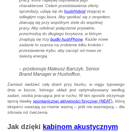
charakterowi. Celem przedstawienia oferty
sprzedaży, udają się do
hushHybrid
stojącej w
odległym rogu biura. Aby spotkać się z zespołem,
zbierają się przy wspólnym stole do wspólnej
pracy. Aby odebrać połączenie prywatne,
przechodzą do długiego korytarza, w którym
znajdują się trzy
budki hushPhone
. Każde nowe
zadanie to szansa na zrobienie kilku kroków i
przestawienie trybu, aby zacząć od nowa ze
świeżą energią
– przekonuje Mateusz Barczyk, Senior
Brand Manager w Hushoffice.
Zamiast siedzieć cały dzień przy biurku, w ciągu typowego
dnia w biurze, którego układ jest optymalizowany według
zadań, osoba pracująca jest w ruchu. W ten sposób otrzymuje
sporą dawkę
spontanicznej aktywności fizycznej (NEAT),
którą
eksperci uważają za równie ważną – jeśli nie ważniejszą – dla
zdrowia niż ćwiczenia.
Jak dzięki
kabinom akustycznym