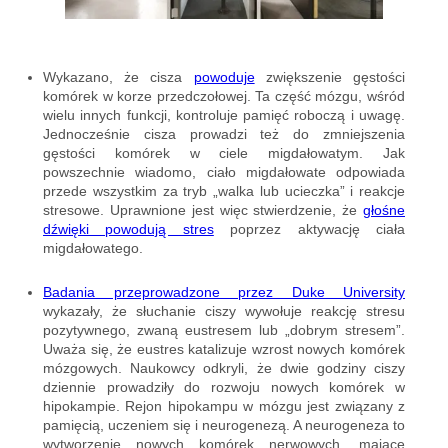
Wykazano, że cisza
powoduje
zwiększenie gęstości
komórek w korze przedczołowej. Ta część mózgu, wśród
wielu innych funkcji, kontroluje pamięć roboczą i uwagę.
Jednocześnie cisza prowadzi też do zmniejszenia
gęstości komórek w ciele migdałowatym. Jak
powszechnie wiadomo, ciało migdałowate odpowiada
przede wszystkim za tryb „walka lub ucieczka” i reakcje
stresowe. Uprawnione jest więc stwierdzenie, że
głośne
dźwięki powodują stres
poprzez aktywację ciała
migdałowatego.
Badania przeprowadzone przez Duke University
wykazały, że słuchanie ciszy wywołuje reakcję stresu
pozytywnego, zwaną eustresem lub „dobrym stresem”.
Uważa się, że eustres katalizuje wzrost nowych komórek
mózgowych. Naukowcy odkryli, że dwie godziny ciszy
dziennie prowadziły do rozwoju nowych komórek w
hipokampie. Rejon hipokampu w mózgu jest związany z
pamięcią, uczeniem się i neurogenezą. A neurogeneza to
wytworzenie nowych komórek nerwowych, mające